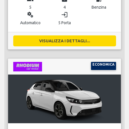
5
4
Benzina
miscellaneous_services
login
Automatico
5 Porta
VISUALIZZA I DETTAGLI...
ECONOMICA