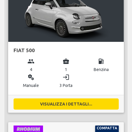
FIAT 500
group
business_center
local_gas_station
4
1
Benzina
miscellaneous_services
login
Manuale
3 Porta
VISUALIZZA I DETTAGLI...
COMPATTA