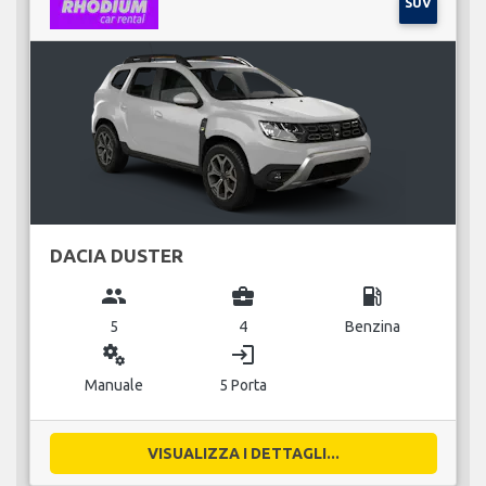
SUV
DACIA DUSTER
group
business_center
local_gas_station
5
4
Benzina
miscellaneous_services
login
Manuale
5 Porta
VISUALIZZA I DETTAGLI...