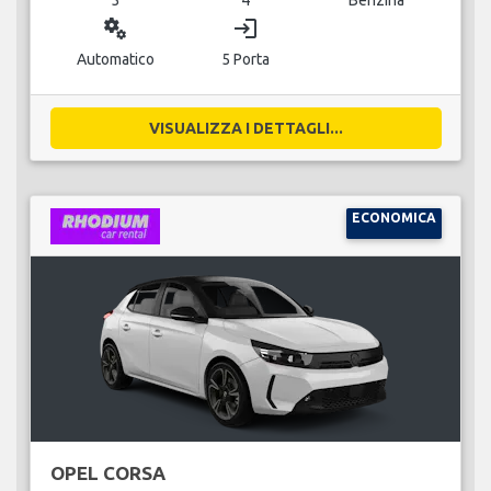
miscellaneous_services
login
Automatico
5 Porta
VISUALIZZA I DETTAGLI...
ECONOMICA
OPEL CORSA