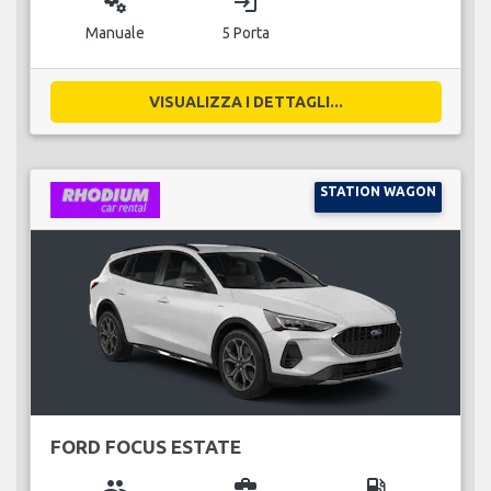
miscellaneous_services
login
Manuale
5 Porta
VISUALIZZA I DETTAGLI...
STATION WAGON
FORD FOCUS ESTATE
group
business_center
local_gas_station