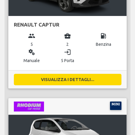
RENAULT CAPTUR
group
business_center
local_gas_station
5
2
Benzina
miscellaneous_services
login
Manuale
5 Porta
VISUALIZZA I DETTAGLI...
MINI