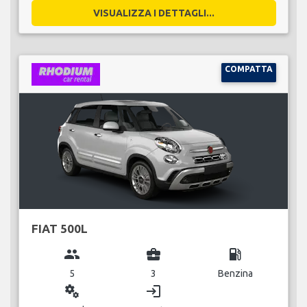
VISUALIZZA I DETTAGLI...
COMPATTA
FIAT 500L
group
business_center
local_gas_station
5
3
Benzina
miscellaneous_services
login