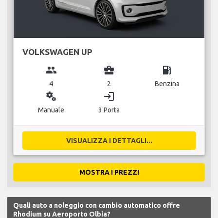
VOLKSWAGEN UP
group
business_center
local_gas_station
4
2
Benzina
miscellaneous_services
login
Manuale
3 Porta
VISUALIZZA I DETTAGLI...
MOSTRA I PREZZI
Quali auto a noleggio con cambio automatico offre
Rhodium su Aeroporto Olbia?