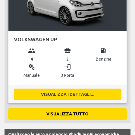
VOLKSWAGEN UP
group
business_center
local_gas_station
4
2
Benzina
miscellaneous_services
login
Manuale
3 Porta
VISUALIZZA I DETTAGLI...
VISUALIZZA TUTTO
Quali sono le auto a noleggio Rhodium più economiche