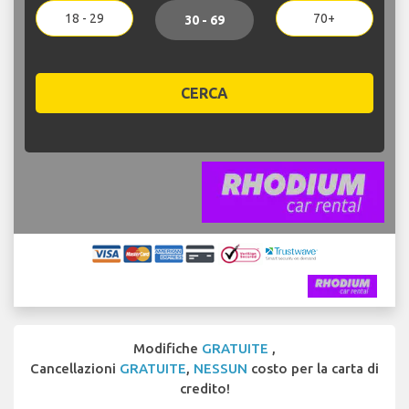
18 - 29
70+
30 - 69
CERCA
Modifiche
GRATUITE
,
Cancellazioni
GRATUITE
,
NESSUN
costo per la carta di
credito!