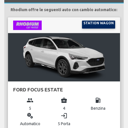
Rhodium offre le seguenti auto con cambio automatico:
STATION WAGON
FORD FOCUS ESTATE
group
business_center
local_gas_station
5
4
Benzina
miscellaneous_services
login
Automatico
5 Porta