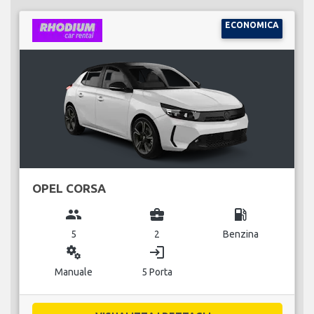
ECONOMICA
OPEL CORSA
group
business_center
local_gas_station
5
2
Benzina
miscellaneous_services
login
Manuale
5 Porta