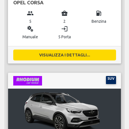
OPEL CORSA
group
business_center
local_gas_station
5
2
Benzina
miscellaneous_services
login
Manuale
5 Porta
VISUALIZZA I DETTAGLI...
SUV