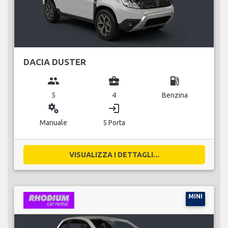
DACIA DUSTER
group
business_center
local_gas_station
5
4
Benzina
miscellaneous_services
login
Manuale
5 Porta
VISUALIZZA I DETTAGLI...
MINI