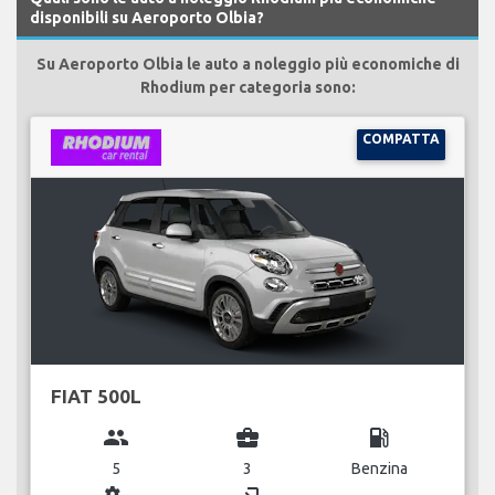
disponibili su Aeroporto Olbia?
Su Aeroporto Olbia le auto a noleggio più economiche di
Rhodium per categoria sono:
COMPATTA
FIAT 500L
group
business_center
local_gas_station
5
3
Benzina