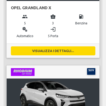
OPEL GRANDLAND X
group
business_center
local_gas_station
5
3
Benzina
miscellaneous_services
login
Automatico
5 Porta
VISUALIZZA I DETTAGLI...
SUV