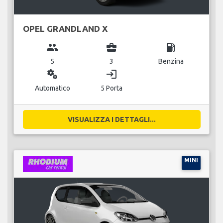
OPEL GRANDLAND X
group
business_center
local_gas_station
5
3
Benzina
miscellaneous_services
login
Automatico
5 Porta
VISUALIZZA I DETTAGLI...
MINI