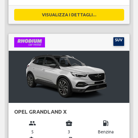
VISUALIZZA I DETTAGLI...
SUV
OPEL GRANDLAND X
group
business_center
local_gas_station
5
3
Benzina