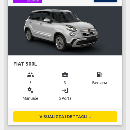
FIAT 500L
group
business_center
local_gas_station
5
3
Benzina
miscellaneous_services
login
Manuale
5 Porta
VISUALIZZA I DETTAGLI...