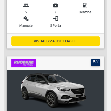
group
business_center
local_gas_station
5
2
Benzina
miscellaneous_services
login
Manuale
5 Porta
VISUALIZZA I DETTAGLI...
SUV