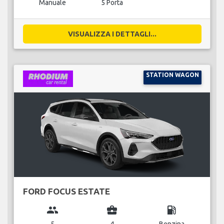
Manuale
5 Porta
VISUALIZZA I DETTAGLI...
STATION WAGON
FORD FOCUS ESTATE
group
business_center
local_gas_station
5
4
Benzina