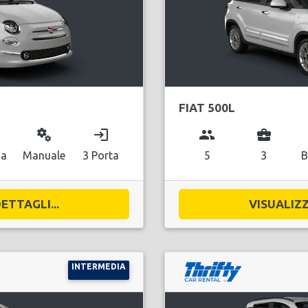
FIAT 500L
miscellaneous_services
login
group
business_center
na
Manuale
3 Porta
5
3
B
ETTAGLI...
VISUALIZZ
INTERMEDIA