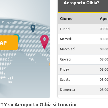
Aeroporto Olbia?
Giorno
Ape
Lunedi
08:0
Martedì
08:0
Mercoledì
08:0
Giovedi
08:0
Friday
08:0
Sabato
08:0
Domenica
08:0
TY su Aeroporto Olbia si trova in: