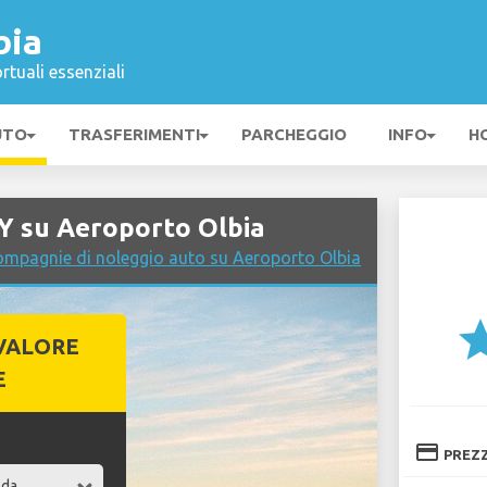
bia
rtuali essenziali
UTO
TRASFERIMENTI
PARCHEGGIO
INFO
H
Y su Aeroporto Olbia
ompagnie di noleggio auto su Aeroporto Olbia
st
VALORE
E
credit_card
PREZ