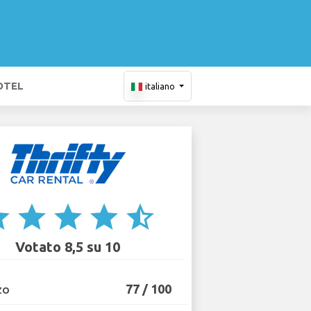
OTEL
italiano
ar
star
star
star
star_half
Votato 8,5 su 10
77 / 100
ZO