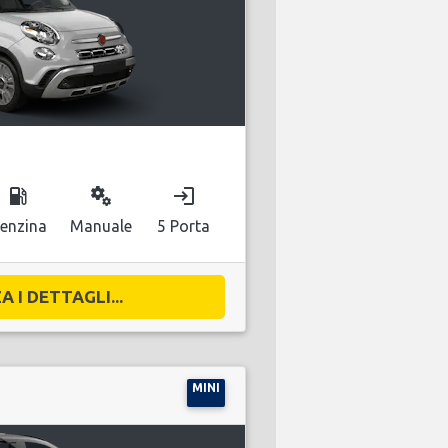
local_gas_station
miscellaneous_services
login
enzina
Manuale
5 Porta
A I DETTAGLI...
MINI