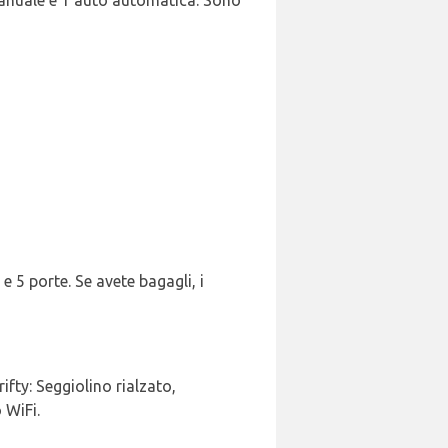
 manuale e 1 auto automatica. Sono
e 5 porte. Se avete bagagli, i
fty: Seggiolino rialzato,
 WiFi.