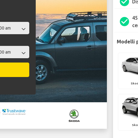
check_circle
Di
45
check_circle
ce
Modelli 
Skod
Sko