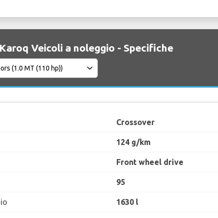
Karoq Veicoli a noleggio - Specifiche
Crossover
124 g/km
Front wheel drive
95
io
1630 l