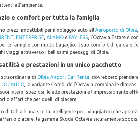
attenti all'ambiente.
zio e comfort per tutta la famiglia
no prezzi imbattibili per il noleggio auto all'
Aeroporto di Olbia
NRENT
,
ENTERPRISE
,
ALAMO
e
PAYLESS
, l'Octavia Estate è c
per le famiglie con molto bagaglio. Il suo comfort di guida e l'
i viaggi attraverso i bellissimi paesaggi di Olbia.
tilità e prestazioni in un unico pacchetto
a straordinaria di
Olbia Airport Car Rental
dovrebbero prendere
o
LOCAUTO
, la variante Combi dell'Octavia combina le dimensi
 suoi interni spaziosi, le alte prestazioni e l'impressionante ef
ri d'affari che per quelli di piacere.
 di Olbia è una scelta intelligente per i viaggiatori che appr
r affari o piacere, la gamma Skoda Octavia sicuramente soddisf