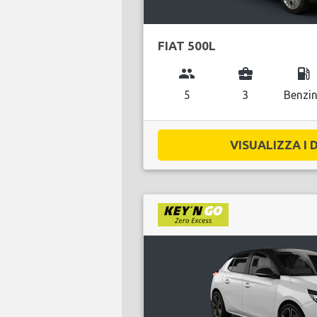
FIAT 500L
group
business_center
local_gas_station
5
3
Benzi
VISUALIZZA I D