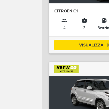
CITROEN C1
group
business_center
local_gas_station
4
2
Benzi
VISUALIZZA I D