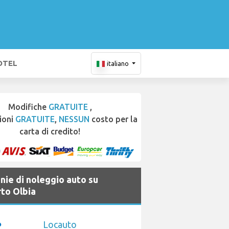
OTEL
italiano
Modifiche
GRATUITE
,
ioni
GRATUITE
,
NESSUN
costo per la
carta di credito!
ie di noleggio auto su
to Olbia
Locauto