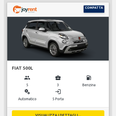
COMPATTA
FIAT 500L
group
business_center
local_gas_station
5
3
Benzina
miscellaneous_services
login
Automatico
5 Porta
VISUALIZZA I DETTAGLI...