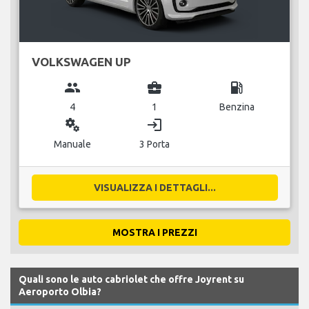
VOLKSWAGEN UP
group
business_center
local_gas_station
4
1
Benzina
miscellaneous_services
login
Manuale
3 Porta
VISUALIZZA I DETTAGLI...
MOSTRA I PREZZI
Quali sono le auto cabriolet che offre Joyrent su
Aeroporto Olbia?