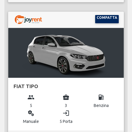
COMPATTA
FIAT TIPO
group
business_center
local_gas_station
5
3
Benzina
miscellaneous_services
login
Manuale
5 Porta