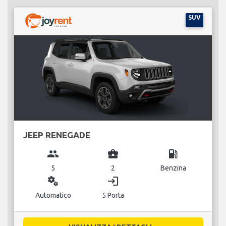
SUV
JEEP RENEGADE
group
business_center
local_gas_station
5
2
Benzina
miscellaneous_services
login
Automatico
5 Porta