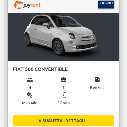
CABRIO
FIAT 500 CONVERTIBLE
group
business_center
local_gas_station
4
1
Benzina
miscellaneous_services
login
Manuale
2 Porta
VISUALIZZA I DETTAGLI...