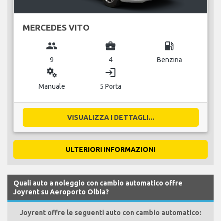
MERCEDES VITO
group
business_center
local_gas_station
9
4
Benzina
miscellaneous_services
login
Manuale
5 Porta
VISUALIZZA I DETTAGLI...
ULTERIORI INFORMAZIONI
Quali auto a noleggio con cambio automatico offre
Joyrent su Aeroporto Olbia?
Joyrent offre le seguenti auto con cambio automatico: