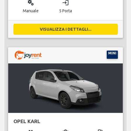
miscellaneous_services
login
Manuale
5 Porta
VISUALIZZA I DETTAGLI...
MINI
OPEL KARL