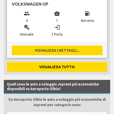
VOLKSWAGEN UP
group
business_center
local_gas_station
4
1
Benzina
miscellaneous_services
login
Manuale
3 Porta
VISUALIZZA I DETTAGLI...
VISUALIZZA TUTTO
Quali sono le auto a noleggio Joyrent più economiche
disponibili su Aeroporto Olbia?
Su Aeroporto Olbia le auto a noleggio più economiche di
Joyrent per categoria sono: