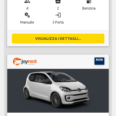
group
business_center
local_gas_station
4
2
Benzina
miscellaneous_services
login
Manuale
5 Porta
VISUALIZZA I DETTAGLI...
MINI