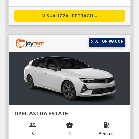
VISUALIZZA I DETTAGLI...
STATION WAGON
OPEL ASTRA ESTATE
group
business_center
local_gas_station
5
4
Benzina