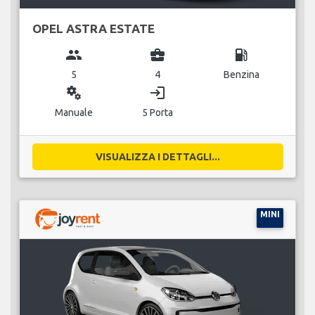
OPEL ASTRA ESTATE
group
business_center
local_gas_station
5
4
Benzina
miscellaneous_services
login
Manuale
5 Porta
VISUALIZZA I DETTAGLI...
MINI