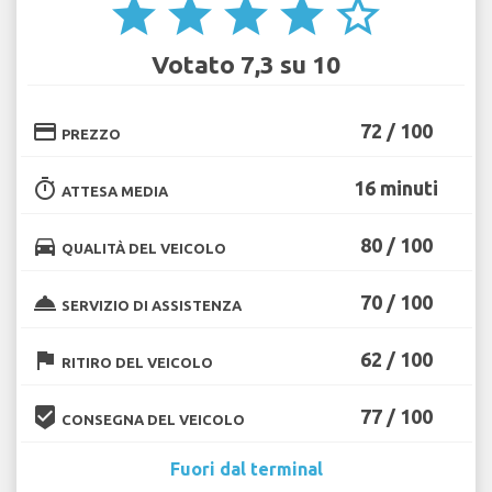
star
star
star
star
star_border
Votato 7,3 su 10
credit_card
72 / 100
PREZZO
timer
16 minuti
ATTESA MEDIA
directions_car
80 / 100
QUALITÀ DEL VEICOLO
room_service
70 / 100
SERVIZIO DI ASSISTENZA
flag
62 / 100
RITIRO DEL VEICOLO
beenhere
77 / 100
CONSEGNA DEL VEICOLO
Fuori dal terminal