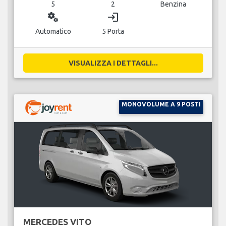
5
2
Benzina
miscellaneous_services
login
Automatico
5 Porta
VISUALIZZA I DETTAGLI...
MONOVOLUME A 9 POSTI
MERCEDES VITO