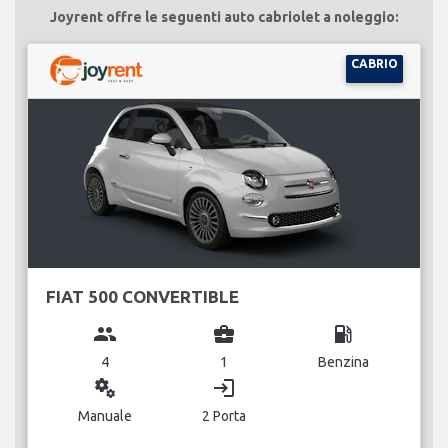
Joyrent offre le seguenti auto cabriolet a noleggio:
CABRIO
FIAT 500 CONVERTIBLE
group
business_center
local_gas_station
4
1
Benzina
miscellaneous_services
login
Manuale
2 Porta