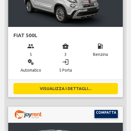
FIAT 500L
group
business_center
local_gas_station
5
3
Benzina
miscellaneous_services
login
Automatico
5 Porta
VISUALIZZA I DETTAGLI...
COMPATTA