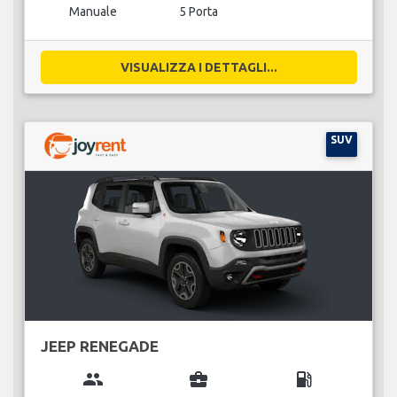
Manuale
5 Porta
VISUALIZZA I DETTAGLI...
SUV
JEEP RENEGADE
group
business_center
local_gas_station