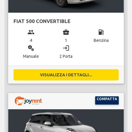
FIAT 500 CONVERTIBLE
group
business_center
local_gas_station
4
1
Benzina
miscellaneous_services
login
Manuale
2 Porta
VISUALIZZA I DETTAGLI...
COMPATTA