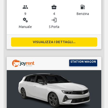
group
business_center
local_gas_station
9
4
Benzina
miscellaneous_services
login
Manuale
5 Porta
VISUALIZZA I DETTAGLI...
STATION WAGON