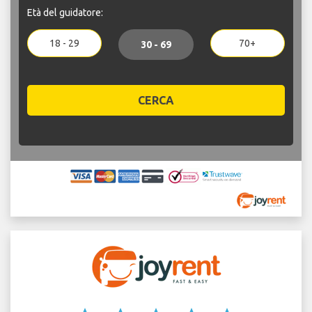
Età del guidatore:
18 - 29
70+
30 - 69
CERCA