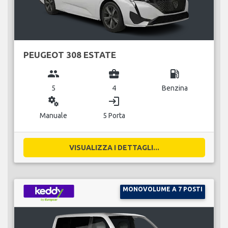
PEUGEOT 308 ESTATE
group
business_center
local_gas_station
5
4
Benzina
miscellaneous_services
login
Manuale
5 Porta
VISUALIZZA I DETTAGLI...
MONOVOLUME A 7 POSTI