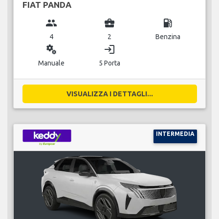
FIAT PANDA
group
business_center
local_gas_station
4
2
Benzina
miscellaneous_services
login
Manuale
5 Porta
VISUALIZZA I DETTAGLI...
INTERMEDIA