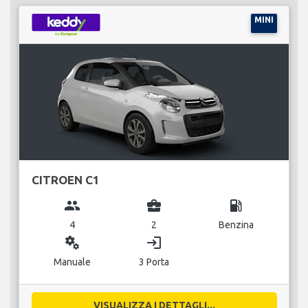
MINI
CITROEN C1
group
business_center
local_gas_station
4
2
Benzina
miscellaneous_services
login
Manuale
3 Porta
VISUALIZZA I DETTAGLI...