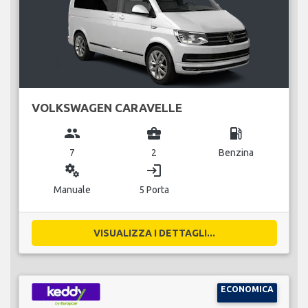
VOLKSWAGEN CARAVELLE
group
business_center
local_gas_station
7
2
Benzina
miscellaneous_services
login
Manuale
5 Porta
VISUALIZZA I DETTAGLI...
ECONOMICA