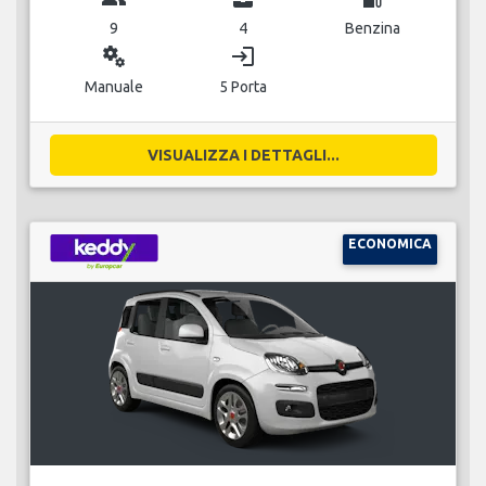
9
4
Benzina
miscellaneous_services
login
Manuale
5 Porta
VISUALIZZA I DETTAGLI...
ECONOMICA