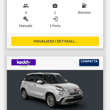
group
business_center
local_gas_station
4
2
Benzina
miscellaneous_services
login
Manuale
3 Porta
VISUALIZZA I DETTAGLI...
COMPATTA