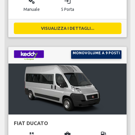
miscellaneous_services
login
Manuale
5 Porta
VISUALIZZA I DETTAGLI...
MONOVOLUME A 9 POSTI
FIAT DUCATO
group
business_center
local_gas_station