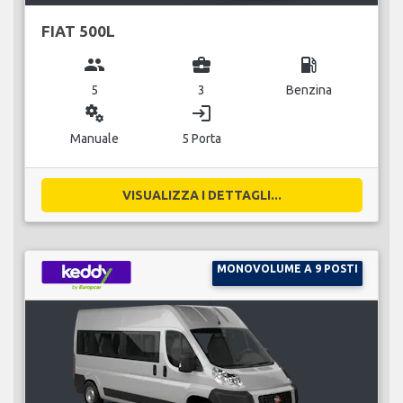
FIAT 500L
group
business_center
local_gas_station
5
3
Benzina
miscellaneous_services
login
Manuale
5 Porta
VISUALIZZA I DETTAGLI...
MONOVOLUME A 9 POSTI