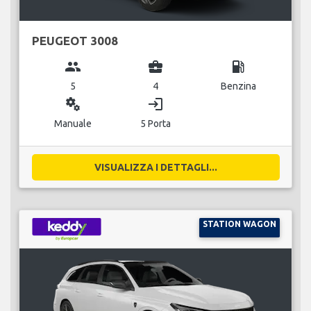
PEUGEOT 3008
group
business_center
local_gas_station
5
4
Benzina
miscellaneous_services
login
Manuale
5 Porta
VISUALIZZA I DETTAGLI...
STATION WAGON