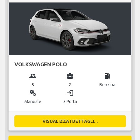
VOLKSWAGEN POLO
group
business_center
local_gas_station
5
2
Benzina
miscellaneous_services
login
Manuale
5 Porta
VISUALIZZA I DETTAGLI...