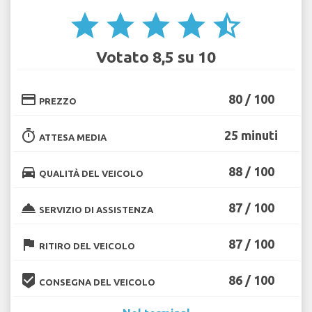
star
star
star
star
star_half
Votato 8,5 su 10
credit_card
80 / 100
PREZZO
timer
25 minuti
ATTESA MEDIA
directions_car
88 / 100
QUALITÀ DEL VEICOLO
room_service
87 / 100
SERVIZIO DI ASSISTENZA
flag
87 / 100
RITIRO DEL VEICOLO
beenhere
86 / 100
CONSEGNA DEL VEICOLO