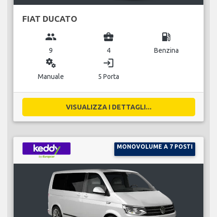
FIAT DUCATO
group
business_center
local_gas_station
9
4
Benzina
miscellaneous_services
login
Manuale
5 Porta
VISUALIZZA I DETTAGLI...
MONOVOLUME A 7 POSTI