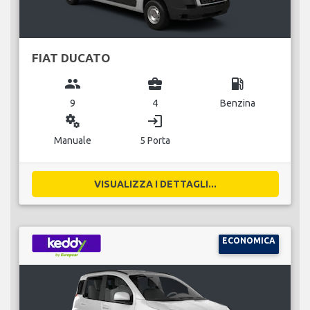
FIAT DUCATO
group
business_center
local_gas_station
9
4
Benzina
miscellaneous_services
login
Manuale
5 Porta
VISUALIZZA I DETTAGLI...
ECONOMICA