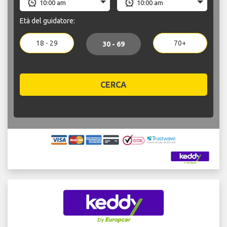
Età del guidatore:
18 - 29
70+
30 - 69
CERCA