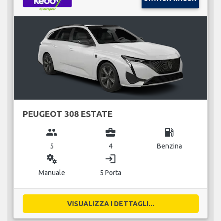
PEUGEOT 308 ESTATE
group
business_center
local_gas_station
5
4
Benzina
miscellaneous_services
login
Manuale
5 Porta
VISUALIZZA I DETTAGLI...