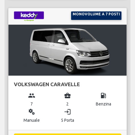
MONOVOLUME A 7 POSTI
VOLKSWAGEN CARAVELLE
group
business_center
local_gas_station
7
2
Benzina
miscellaneous_services
login
Manuale
5 Porta