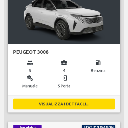
PEUGEOT 3008
group
business_center
local_gas_station
5
4
Benzina
miscellaneous_services
login
Manuale
5 Porta
VISUALIZZA I DETTAGLI...
STATION WAGON