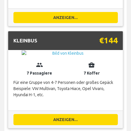
ANZEIGEN...
€144
KLEINBUS
group
business_center
7 Passagiere
7 Koffer
Für eine Gruppe von 4-7 Personen oder großes Gepäck
Beispiele: VW Multivan, Toyota Hiace, Opel Vivaro,
Hyundai H-1, etc.
ANZEIGEN...