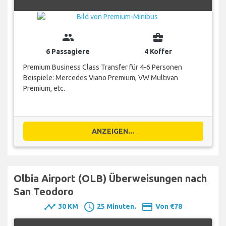
group
business_center
6 Passagiere
4 Koffer
Premium Business Class Transfer für 4-6 Personen
Beispiele: Mercedes Viano Premium, VW Multivan
Premium, etc.
ANZEIGEN...
Olbia Airport (OLB) Überweisungen nach
San Teodoro
timeline
schedule
payment
30 KM
25 Minuten.
Von €78