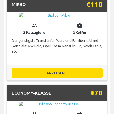
€110
MIKRO
group
business_center
3 Passagiere
2 Koffer
Der günstigste Transfer für Paare und Familien mit Kind
Beispiele: VW Polo, Opel Corsa, Renault Clio, Skoda Fabia,
etc.
ANZEIGEN...
€78
ECONOMY-KLASSE