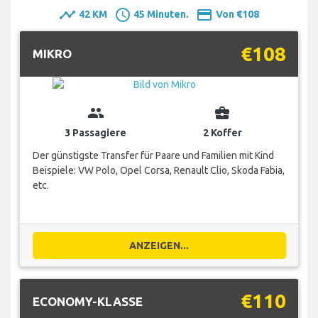
timeline
schedule
payment
42 KM
45 Minuten.
Von €108
€108
MIKRO
group
business_center
3 Passagiere
2 Koffer
Der günstigste Transfer für Paare und Familien mit Kind
Beispiele: VW Polo, Opel Corsa, Renault Clio, Skoda Fabia,
etc.
ANZEIGEN...
€110
ECONOMY-KLASSE