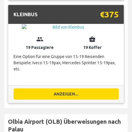
€375
KLEINBUS
group
business_center
19 Passagiere
19 Koffer
Eine Option für eine Gruppe von 15-19 Reisenden
Beispiele: Iveco 15-19pax, Mercedes Sprinter 15-19pax,
etc.
ANZEIGEN...
Olbia Airport (OLB) Überweisungen nach
Palau