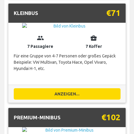
€71
KLEINBUS
group
business_center
7 Passagiere
7 Koffer
Für eine Gruppe von 4-7 Personen oder großes Gepäck
Beispiele: VW Multivan, Toyota Hiace, Opel Vivaro,
Hyundai H-1, etc.
ANZEIGEN...
€102
PREMIUM-MINIBUS