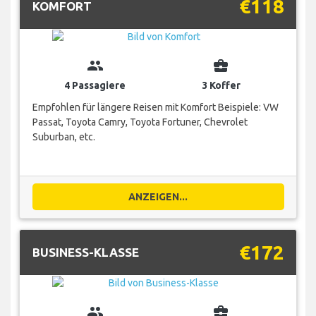
€118
KOMFORT
group
business_center
4 Passagiere
3 Koffer
Empfohlen für längere Reisen mit Komfort Beispiele: VW
Passat, Toyota Camry, Toyota Fortuner, Chevrolet
Suburban, etc.
ANZEIGEN...
€172
BUSINESS-KLASSE
group
business_center