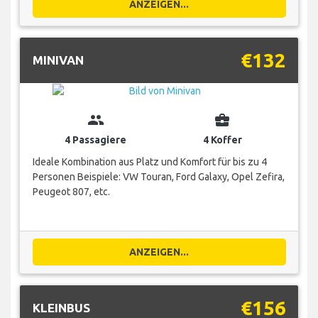
ANZEIGEN...
€132
MINIVAN
group
business_center
4 Passagiere
4 Koffer
Ideale Kombination aus Platz und Komfort für bis zu 4
Personen Beispiele: VW Touran, Ford Galaxy, Opel Zefira,
Peugeot 807, etc.
ANZEIGEN...
€156
KLEINBUS