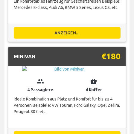
Ein komfortables Fahrzeug für Geschäftsreisen Beispiele:
Mercedes E-class, Audi A6, BMW 5 Series, Lexus GS, etc.
ANZEIGEN...
€180
MINIVAN
group
business_center
4 Passagiere
4 Koffer
Ideale Kombination aus Platz und Komfort für bis zu 4
Personen Beispiele: VW Touran, Ford Galaxy, Opel Zefira,
Peugeot 807, etc.