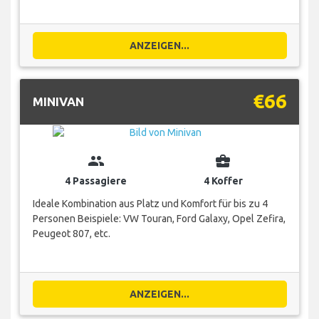
ANZEIGEN...
€66
MINIVAN
group
business_center
4 Passagiere
4 Koffer
Ideale Kombination aus Platz und Komfort für bis zu 4
Personen Beispiele: VW Touran, Ford Galaxy, Opel Zefira,
Peugeot 807, etc.
ANZEIGEN...