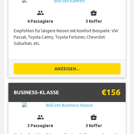
group
business_center
4 Passagiere
3 Koffer
Empfohlen für längere Reisen mit Komfort Beispiele: VW
Passat, Toyota Camry, Toyota Fortuner, Chevrolet
Suburban, etc.
ANZEIGEN...
€156
BUSINESS-KLASSE
group
business_center
3 Passagiere
3 Koffer