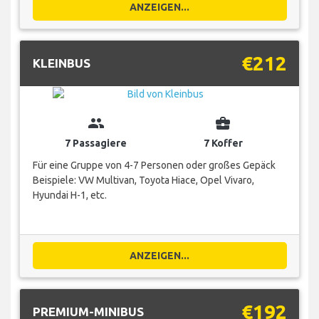
ANZEIGEN...
€212
KLEINBUS
group
business_center
7 Passagiere
7 Koffer
Für eine Gruppe von 4-7 Personen oder großes Gepäck
Beispiele: VW Multivan, Toyota Hiace, Opel Vivaro,
Hyundai H-1, etc.
ANZEIGEN...
€192
PREMIUM-MINIBUS