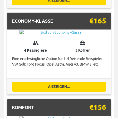
ANZEIGEN...
€165
ECONOMY-KLASSE
group
business_center
4 Passagiere
3 Koffer
Eine erschwingliche Option für 1-4 Reisende Beispiele:
VW Golf, Ford Focus, Opel Astra, Audi A3, BMW 3, etc.
ANZEIGEN...
€156
KOMFORT