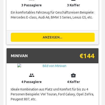
3 Passagiere
3 Koffer
Ein komfortables Fahrzeug für Geschäftsreisen Beispiele:
Mercedes E-class, Audi A6, BMW 5 Series, Lexus GS, etc.
ANZEIGEN...
€144
MINIVAN
group
business_center
4 Passagiere
4 Koffer
Ideale Kombination aus Platz und Komfort für bis zu 4
Personen Beispiele: VW Touran, Ford Galaxy, Opel Zefira,
Peugeot 807, etc.