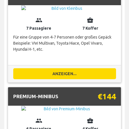
group
business_center
7 Passagiere
7 Koffer
Für eine Gruppe von 4-7 Personen oder großes Gepäck
Beispiele: VW Multivan, Toyota Hiace, Opel Vivaro,
Hyundai H-1, etc.
ANZEIGEN...
€144
PREMIUM-MINIBUS
group
business_center
6 Passagiere
4 Koffer