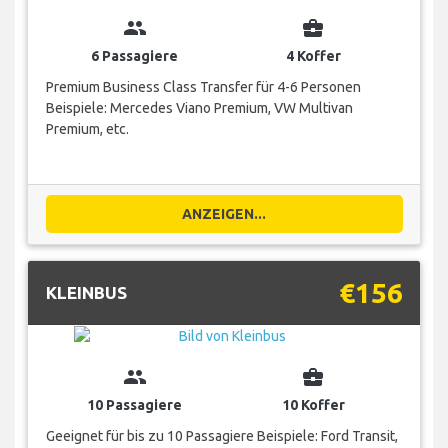
group
business_center
6 Passagiere
4 Koffer
Premium Business Class Transfer für 4-6 Personen
Beispiele: Mercedes Viano Premium, VW Multivan
Premium, etc.
ANZEIGEN...
€156
KLEINBUS
group
business_center
10 Passagiere
10 Koffer
Geeignet für bis zu 10 Passagiere Beispiele: Ford Transit,