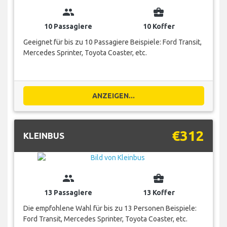
group
business_center
10 Passagiere
10 Koffer
Geeignet für bis zu 10 Passagiere Beispiele: Ford Transit,
Mercedes Sprinter, Toyota Coaster, etc.
ANZEIGEN...
€312
KLEINBUS
group
business_center
13 Passagiere
13 Koffer
Die empfohlene Wahl für bis zu 13 Personen Beispiele:
Ford Transit, Mercedes Sprinter, Toyota Coaster, etc.