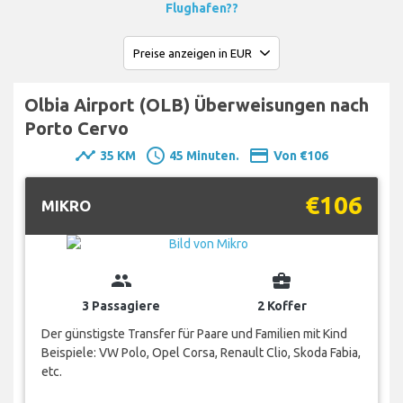
Flughafen??
Olbia Airport (OLB) Überweisungen nach
Porto Cervo
timeline
schedule
payment
35 KM
45 Minuten.
Von €106
€106
MIKRO
group
business_center
3 Passagiere
2 Koffer
Der günstigste Transfer für Paare und Familien mit Kind
Beispiele: VW Polo, Opel Corsa, Renault Clio, Skoda Fabia,
etc.