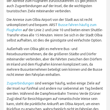
der Abreise zum Flughafen zurückzukehren. Es gibt jedoch
auch Zugverbindungen auf der Insel, die die wichtigsten
touristischen Ziele miteinander verbinden.
Die Anreise zum Olbia Airport von der Stadt aus ist recht
unkompliziert und bequem. ARST
Busse fahren häufig zum
Flughafen
auf der Linie 2 und Linie 10 und bieten einen Shuttle-
Transfer etwa alle 15 Minuten. Wenn Sie sich in der Stadt Olbia
selbst aufhalten, ist dies die günstigste und einfachste Option.
Außerhalb von Olbia gibt es mehrere Bus- und
Reisebusunternehmen, die die größeren Städte und Dörfer
miteinander verbinden, aber die Fahrten zwischen den Dörfern
im Inland und dem Flughafen können kompliziert sein, da
mehrere Busunternehmen beteiligt sein können und die Busse
nicht immer den Fahrplan einhalten.
Zugverbindungen
sind weniger häufig, wobei einige Ziele auf
der Insel nur fünfmal und andere nur siebenmal am Tag bedient
werden. Während die Dampfeisenbahn Trenino Verde (Grüner
Zug) ideal für Besichtigungen auf romantischste Weise sein
kann, steht die pünktliche Ankunft am Olbia Airport, um einen
Rückflug zu erwischen, wahrscheinlich nicht im Fahrplan des