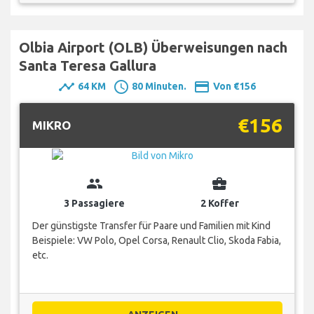
Olbia Airport (OLB) Überweisungen nach
Santa Teresa Gallura
timeline
schedule
payment
64 KM
80 Minuten.
Von €156
€156
MIKRO
group
business_center
3 Passagiere
2 Koffer
Der günstigste Transfer für Paare und Familien mit Kind
Beispiele: VW Polo, Opel Corsa, Renault Clio, Skoda Fabia,
etc.