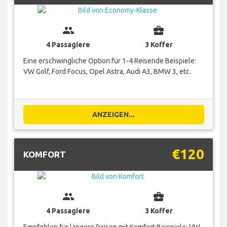
group
business_center
4 Passagiere
3 Koffer
Eine erschwingliche Option für 1-4 Reisende Beispiele:
VW Golf, Ford Focus, Opel Astra, Audi A3, BMW 3, etc.
ANZEIGEN...
€120
KOMFORT
group
business_center
4 Passagiere
3 Koffer
Empfohlen für längere Reisen mit Komfort Beispiele: VW