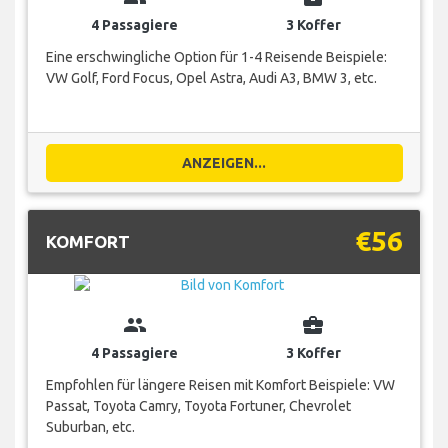
4 Passagiere
3 Koffer
Eine erschwingliche Option für 1-4 Reisende Beispiele:
VW Golf, Ford Focus, Opel Astra, Audi A3, BMW 3, etc.
ANZEIGEN...
€56
KOMFORT
group
business_center
4 Passagiere
3 Koffer
Empfohlen für längere Reisen mit Komfort Beispiele: VW
Passat, Toyota Camry, Toyota Fortuner, Chevrolet
Suburban, etc.