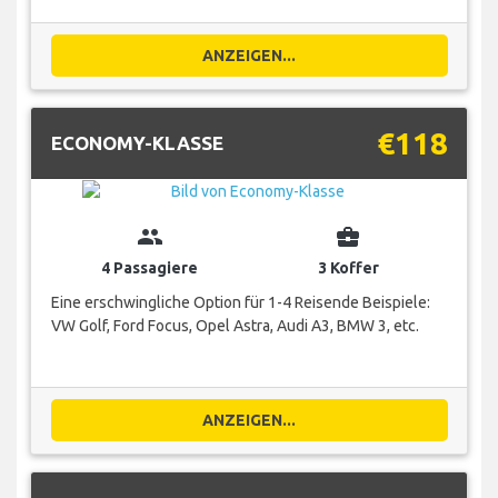
ANZEIGEN...
€118
ECONOMY-KLASSE
group
business_center
4 Passagiere
3 Koffer
Eine erschwingliche Option für 1-4 Reisende Beispiele:
VW Golf, Ford Focus, Opel Astra, Audi A3, BMW 3, etc.
ANZEIGEN...