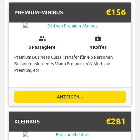
€156
PREMIUM-MINIBUS
group
business_center
6 Passagiere
4 Koffer
Premium Business Class Transfer für 4-6 Personen
Beispiele: Mercedes Viano Premium, VW Multivan
Premium, etc.
ANZEIGEN...
€281
KLEINBUS