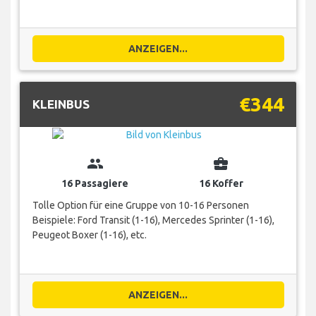
ANZEIGEN...
€344
KLEINBUS
group
business_center
16 Passagiere
16 Koffer
Tolle Option für eine Gruppe von 10-16 Personen
Beispiele: Ford Transit (1-16), Mercedes Sprinter (1-16),
Peugeot Boxer (1-16), etc.
ANZEIGEN...