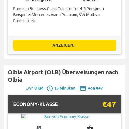
Premium Business Class Transfer für 4-6 Personen
Beispiele: Mercedes Viano Premium, VW Multivan
Premium, etc.
ANZEIGEN...
Olbia Airport (OLB) Überweisungen nach
Olbia
timeline
schedule
payment
8 KM
15 Minuten.
Von €47
€47
ECONOMY-KLASSE
group
business_center