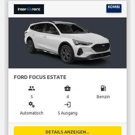
KOMBI
FORD FOCUS ESTATE
group
business_center
local_gas_station
5
4
Benzin
miscellaneous_services
login
Automatisch
5 Ausgang
DETAILS ANZEIGEN...