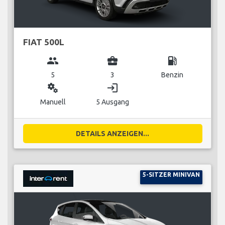
FIAT 500L
group
business_center
local_gas_station
5
3
Benzin
miscellaneous_services
login
Manuell
5 Ausgang
DETAILS ANZEIGEN...
5-SITZER MINIVAN