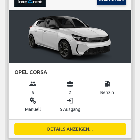
OPEL CORSA
group
business_center
local_gas_station
5
2
Benzin
miscellaneous_services
login
Manuell
5 Ausgang
DETAILS ANZEIGEN...