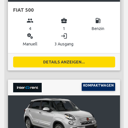
FIAT 500
group
business_center
local_gas_station
4
1
Benzin
miscellaneous_services
login
Manuell
3 Ausgang
DETAILS ANZEIGEN...
KOMPAKTWAGEN