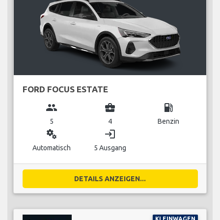
FORD FOCUS ESTATE
group
business_center
local_gas_station
5
4
Benzin
miscellaneous_services
login
Automatisch
5 Ausgang
DETAILS ANZEIGEN...
KLEINWAGEN