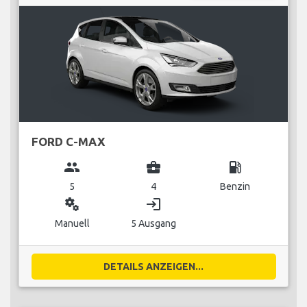
FORD C-MAX
group
business_center
local_gas_station
5
4
Benzin
miscellaneous_services
login
Manuell
5 Ausgang
DETAILS ANZEIGEN...