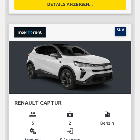
DETAILS ANZEIGEN...
SUV
RENAULT CAPTUR
group
business_center
local_gas_station
5
2
Benzin
miscellaneous_services
login