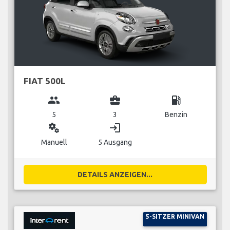
FIAT 500L
group
business_center
local_gas_station
5
3
Benzin
miscellaneous_services
login
Manuell
5 Ausgang
DETAILS ANZEIGEN...
5-SITZER MINIVAN