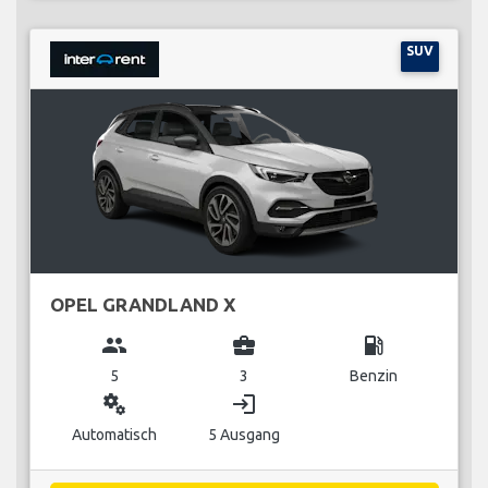
SUV
OPEL GRANDLAND X
group
business_center
local_gas_station
5
3
Benzin
miscellaneous_services
login
Automatisch
5 Ausgang