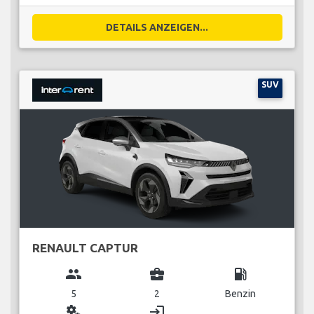
DETAILS ANZEIGEN...
SUV
RENAULT CAPTUR
group
business_center
local_gas_station
5
2
Benzin
miscellaneous_services
login