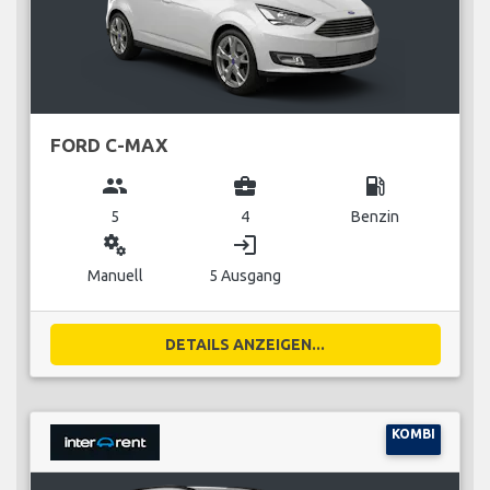
FORD C-MAX
group
business_center
local_gas_station
5
4
Benzin
miscellaneous_services
login
Manuell
5 Ausgang
DETAILS ANZEIGEN...
KOMBI