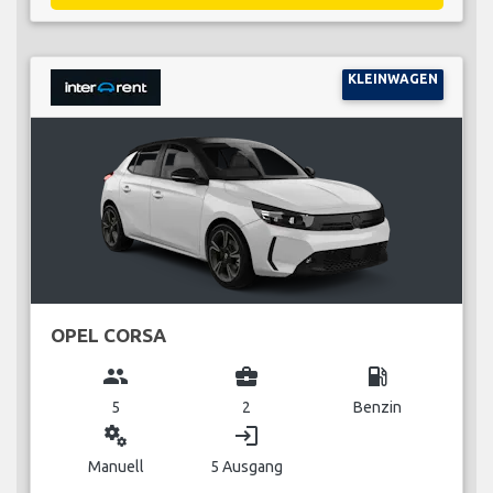
KLEINWAGEN
OPEL CORSA
group
business_center
local_gas_station
5
2
Benzin
miscellaneous_services
login
Manuell
5 Ausgang