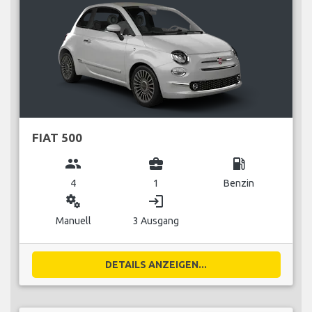
FIAT 500
group
business_center
local_gas_station
4
1
Benzin
miscellaneous_services
login
Manuell
3 Ausgang
DETAILS ANZEIGEN...