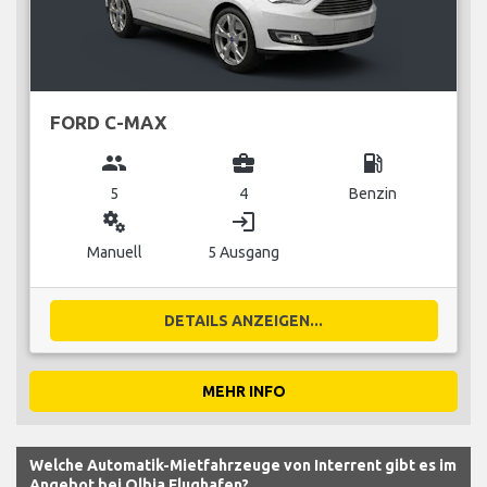
FORD C-MAX
group
business_center
local_gas_station
5
4
Benzin
miscellaneous_services
login
Manuell
5 Ausgang
DETAILS ANZEIGEN...
MEHR INFO
Welche Automatik-Mietfahrzeuge von Interrent gibt es im
Angebot bei Olbia Flughafen?