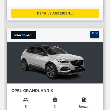
DETAILS ANZEIGEN...
SUV
OPEL GRANDLAND X
group
business_center
local_gas_station
5
3
Benzin