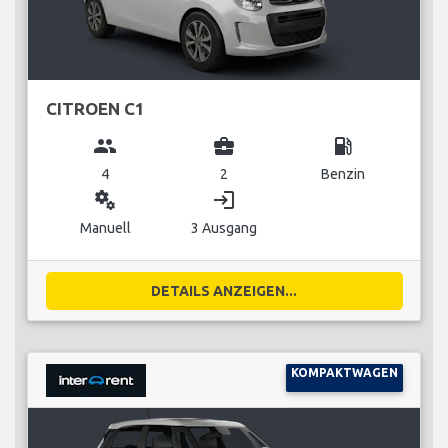
CITROEN C1
group
business_center
local_gas_station
4
2
Benzin
miscellaneous_services
login
Manuell
3 Ausgang
DETAILS ANZEIGEN...
KOMPAKTWAGEN