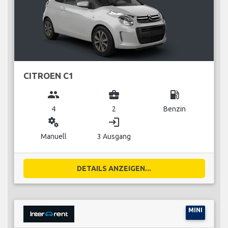
CITROEN C1
group
business_center
local_gas_station
4
2
Benzin
miscellaneous_services
login
Manuell
3 Ausgang
DETAILS ANZEIGEN...
MINI