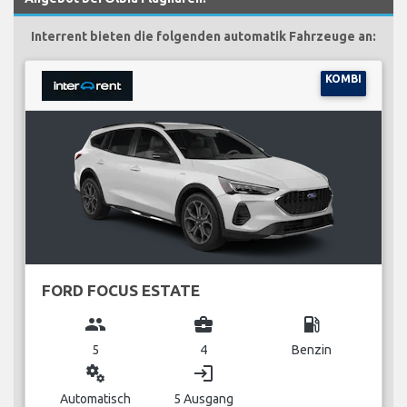
Interrent bieten die folgenden automatik Fahrzeuge an:
KOMBI
FORD FOCUS ESTATE
group
business_center
local_gas_station
5
4
Benzin
miscellaneous_services
login
Automatisch
5 Ausgang