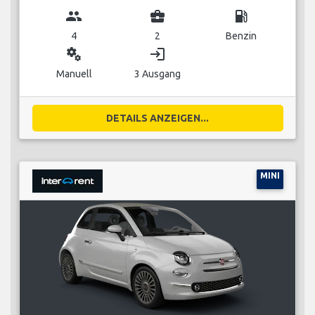
group
business_center
local_gas_station
4
2
Benzin
miscellaneous_services
login
Manuell
3 Ausgang
DETAILS ANZEIGEN...
MINI