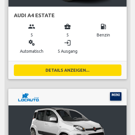
AUDI A4 ESTATE
group
business_center
local_gas_station
5
5
Benzin
miscellaneous_services
login
Automatisch
5 Ausgang
DETAILS ANZEIGEN...
MINI