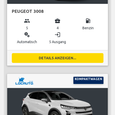
PEUGEOT 3008
group
business_center
local_gas_station
5
4
Benzin
miscellaneous_services
login
Automatisch
5 Ausgang
DETAILS ANZEIGEN...
KOMPAKTWAGEN