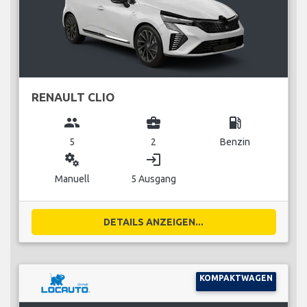
RENAULT CLIO
group
business_center
local_gas_station
5
2
Benzin
miscellaneous_services
login
Manuell
5 Ausgang
DETAILS ANZEIGEN...
KOMPAKTWAGEN