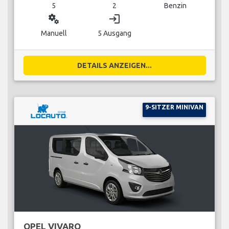
5
2
Benzin
miscellaneous_services
login
Manuell
5 Ausgang
DETAILS ANZEIGEN...
9-SITZER MINIVAN
OPEL VIVARO