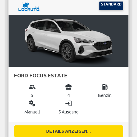
STANDARD
FORD FOCUS ESTATE
group
business_center
local_gas_station
5
4
Benzin
miscellaneous_services
login
Manuell
5 Ausgang
DETAILS ANZEIGEN...