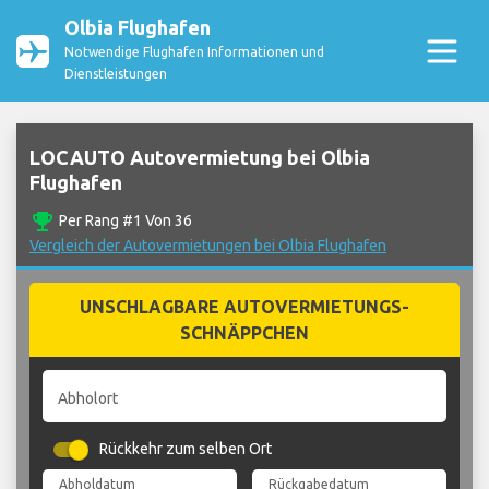
Olbia Flughafen
Notwendige Flughafen Informationen und
Dienstleistungen
LOCAUTO Autovermietung bei Olbia
Flughafen
emoji_events
Per Rang #1 Von 36
Vergleich der Autovermietungen bei Olbia Flughafen
UNSCHLAGBARE AUTOVERMIETUNGS-
SCHNÄPPCHEN
Abholort
Rückkehr zum selben Ort
Abholdatum
Rückgabedatum