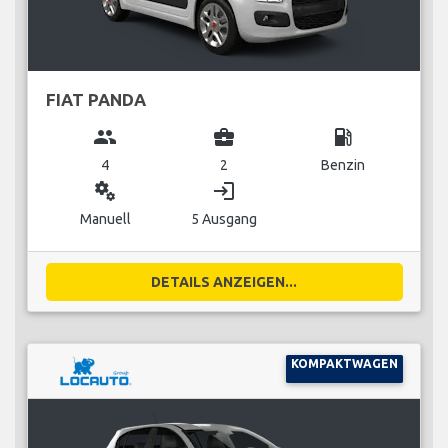
FIAT PANDA
group
business_center
local_gas_station
4
2
Benzin
miscellaneous_services
login
Manuell
5 Ausgang
DETAILS ANZEIGEN...
KOMPAKTWAGEN