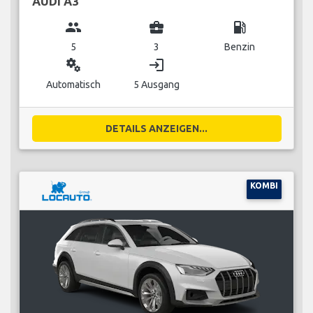
AUDI A3
group
business_center
local_gas_station
5
3
Benzin
miscellaneous_services
login
Automatisch
5 Ausgang
DETAILS ANZEIGEN...
KOMBI