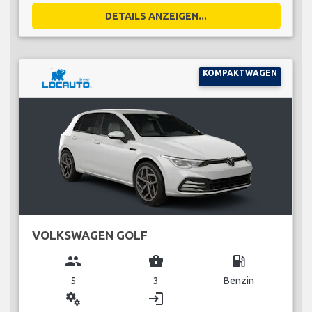
DETAILS ANZEIGEN...
KOMPAKTWAGEN
VOLKSWAGEN GOLF
group
business_center
local_gas_station
5
3
Benzin
miscellaneous_services
login