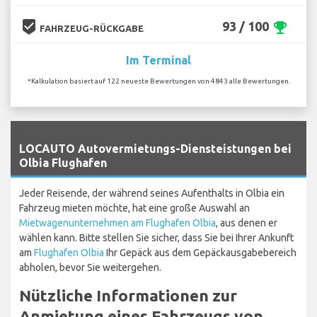
beenhere
93 / 100
emoji_events
FAHRZEUG-RÜCKGABE
Im Terminal
*Kalkulation basiert auf 122 neueste Bewertungen von 4843 alle Bewertungen.
`
LOCAUTO Autovermietungs-Diensteistungen bei
Olbia Flughafen
Jeder Reisende, der während seines Aufenthalts in Olbia ein
Fahrzeug mieten möchte, hat eine große Auswahl an
Mietwagenunternehmen am Flughafen Olbia
, aus denen er
wählen kann. Bitte stellen Sie sicher, dass Sie bei Ihrer Ankunft
am
Flughafen Olbia
Ihr Gepäck aus dem Gepäckausgabebereich
abholen, bevor Sie weitergehen.
Nützliche Informationen zur
Anmietung eines Fahrzeugs von