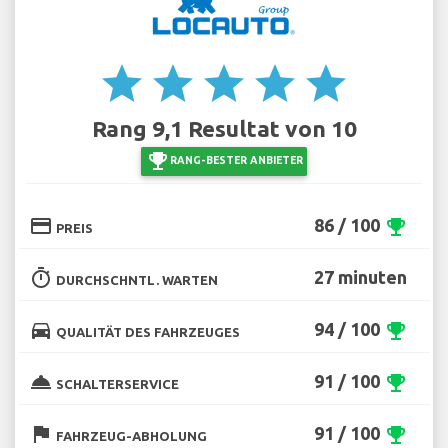
star
star
star
star
star
Rang 9,1 Resultat von 10
emoji_events
RANG-BESTER ANBIETER
credit_card
86 / 100
emoji_events
PREIS
timer
27 minuten
DURCHSCHNTL. WARTEN
directions_car
94 / 100
emoji_events
QUALITÄT DES FAHRZEUGES
room_service
91 / 100
emoji_events
SCHALTERSERVICE
flag
91 / 100
emoji_events
FAHRZEUG-ABHOLUNG