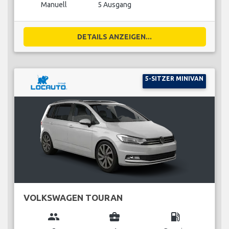
Manuell
5 Ausgang
DETAILS ANZEIGEN...
5-SITZER MINIVAN
VOLKSWAGEN TOURAN
group
business_center
local_gas_station