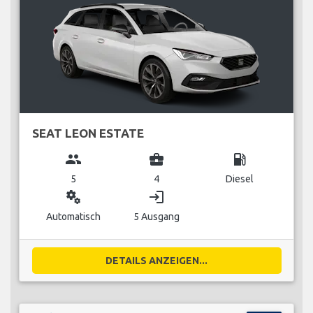
SEAT LEON ESTATE
group
business_center
local_gas_station
5
4
Diesel
miscellaneous_services
login
Automatisch
5 Ausgang
DETAILS ANZEIGEN...