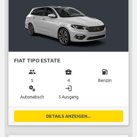
FIAT TIPO ESTATE
group
business_center
local_gas_station
5
4
Benzin
miscellaneous_services
login
Automatisch
5 Ausgang
DETAILS ANZEIGEN...