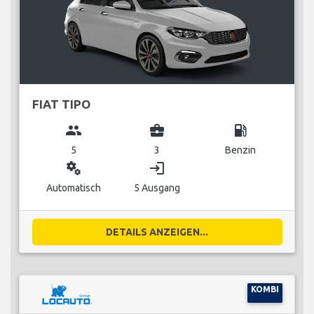
FIAT TIPO
group
business_center
local_gas_station
5
3
Benzin
miscellaneous_services
login
Automatisch
5 Ausgang
DETAILS ANZEIGEN...
KOMBI