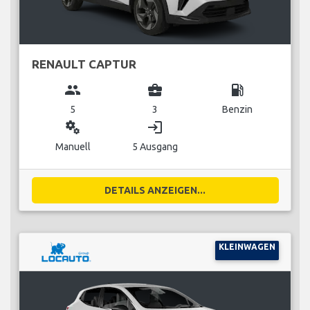
RENAULT CAPTUR
group
business_center
local_gas_station
5
3
Benzin
miscellaneous_services
login
Manuell
5 Ausgang
DETAILS ANZEIGEN...
KLEINWAGEN