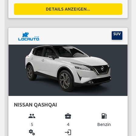
DETAILS ANZEIGEN...
SUV
NISSAN QASHQAI
group
business_center
local_gas_station
5
4
Benzin
miscellaneous_services
login