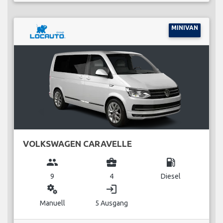
MINIVAN
VOLKSWAGEN CARAVELLE
group
business_center
local_gas_station
9
4
Diesel
miscellaneous_services
login
Manuell
5 Ausgang