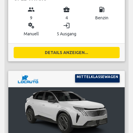
group
business_center
local_gas_station
9
4
Benzin
miscellaneous_services
login
Manuell
5 Ausgang
DETAILS ANZEIGEN...
MITTELKLASSEWAGEN