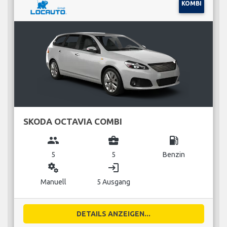
KOMBI
SKODA OCTAVIA COMBI
group
business_center
local_gas_station
5
5
Benzin
miscellaneous_services
login
Manuell
5 Ausgang
DETAILS ANZEIGEN...