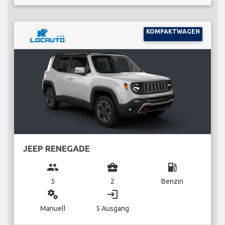
KOMPAKTWAGEN
JEEP RENEGADE
group
business_center
local_gas_station
5
2
Benzin
miscellaneous_services
login
Manuell
5 Ausgang