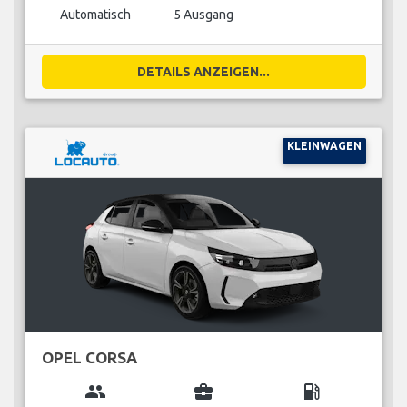
Automatisch
5 Ausgang
DETAILS ANZEIGEN...
KLEINWAGEN
OPEL CORSA
group
business_center
local_gas_station