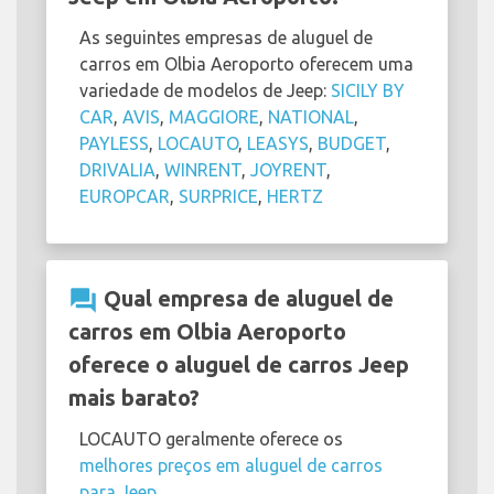
As seguintes empresas de aluguel de
carros em Olbia Aeroporto oferecem uma
variedade de modelos de Jeep:
SICILY BY
CAR
,
AVIS
,
MAGGIORE
,
NATIONAL
,
PAYLESS
,
LOCAUTO
,
LEASYS
,
BUDGET
,
DRIVALIA
,
WINRENT
,
JOYRENT
,
EUROPCAR
,
SURPRICE
,
HERTZ
question_answer
Qual empresa de aluguel de
carros em Olbia Aeroporto
oferece o aluguel de carros Jeep
mais barato?
LOCAUTO geralmente oferece os
melhores preços em aluguel de carros
para Jeep
.