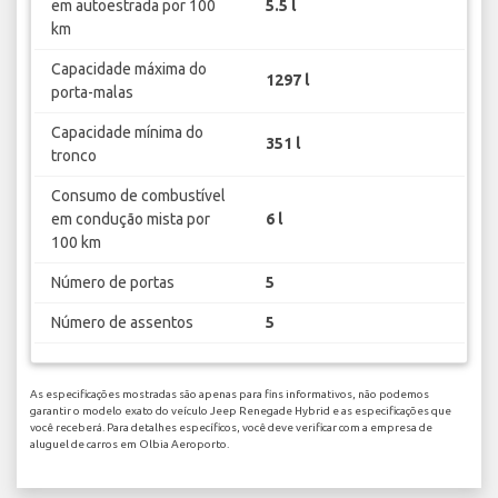
em autoestrada por 100
5.5 l
km
Capacidade máxima do
1297 l
porta-malas
Capacidade mínima do
351 l
tronco
Consumo de combustível
em condução mista por
6 l
100 km
Número de portas
5
Número de assentos
5
As especificações mostradas são apenas para fins informativos, não podemos
garantir o modelo exato do veículo Jeep Renegade Hybrid e as especificações que
você receberá. Para detalhes específicos, você deve verificar com a empresa de
aluguel de carros em Olbia Aeroporto.