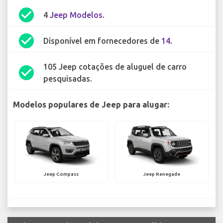
check_circle
4
Jeep Modelos
.
check_circle
Disponível em fornecedores de
14
.
105 Jeep cotações de aluguel de carro
check_circle
pesquisadas.
Modelos populares de Jeep para alugar:
Jeep Compass
Jeep Renegade