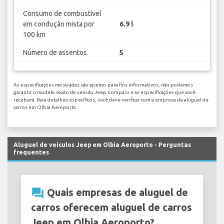
Consumo de combustível
em condução mista por
6.9 l
100 km
Número de assentos
5
As especificações mostradas são apenas para fins informativos, não podemos
garantir o modelo exato do veículo Jeep Compass e as especificações que você
receberá. Para detalhes específicos, você deve verificar com a empresa de aluguel de
carros em Olbia Aeroporto.
Aluguel de veículos Jeep em Olbia Aeroporto - Perguntas
frequentes
question_answer
Quais empresas de aluguel de
carros oferecem aluguel de carros
Jeep em Olbia Aeroporto?