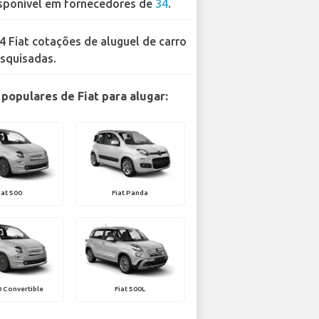
sponível em fornecedores de
34
.
4 Fiat cotações de aluguel de carro
squisadas.
populares de Fiat para alugar:
iat 500
Fiat Panda
0 Convertible
Fiat 500L