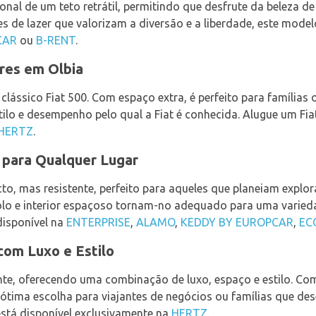
ional de um teto retrátil, permitindo que desfrute da beleza d
tes de lazer que valorizam a diversão e a liberdade, este mod
 CAR
ou
B-RENT
.
ares em Olbia
o clássico Fiat 500. Com espaço extra, é perfeito para família
tilo e desempenho pelo qual a Fiat é conhecida. Alugue um Fi
HERTZ
.
 para Qualquer Lugar
o, mas resistente, perfeito para aqueles que planeiam explor
solo e interior espaçoso tornam-no adequado para uma varieda
disponível na
ENTERPRISE
,
ALAMO
,
KEDDY BY EUROPCAR
,
EC
com Luxo e Estilo
nte, oferecendo uma combinação de luxo, espaço e estilo. Com
 ótima escolha para viajantes de negócios ou famílias que d
está disponível exclusivamente na
HERTZ
.