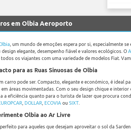
rros em Olbia Aeroporto
Olbia
, um mundo de emoções espera por si, especialmente se é
u design elegante, desempenho fiável e valores ecológicos. O
A
 todos os viajantes com uma variedade de modelos Fiat. Vam
acto para as Ruas Sinuosas de Olbia
um carro pode ser. Compacto, elegante e económico, é ideal par
 em áreas movimentadas. Com o seu design chique e interior c
za a eficiência quanto para o turista de lazer que procura con
 EUROPCAR
,
DOLLAR
,
ECOVIA
ou
SIXT
.
erimente Olbia ao Ar Livre
o perfeito para aqueles que desejam aproveitar o sol da Sard