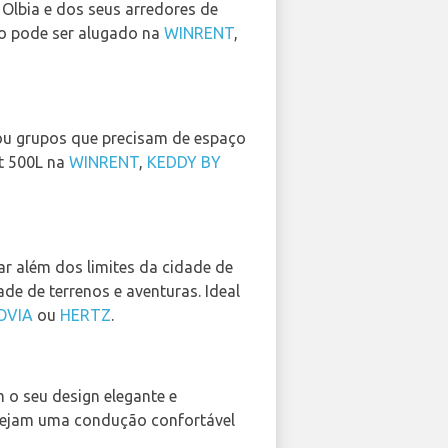
e Olbia e dos seus arredores de
elo pode ser alugado na
WINRENT
,
s ou grupos que precisam de espaço
at 500L na
WINRENT
,
KEDDY BY
ar além dos limites da cidade de
de de terrenos e aventuras. Ideal
OVIA
ou
HERTZ
.
 o seu design elegante e
esejam uma condução confortável