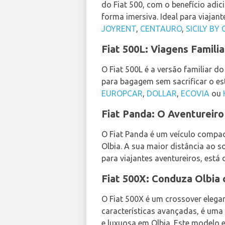
do Fiat 500, com o benefício adic
forma imersiva. Ideal para viajan
JOYRENT
,
CENTAURO
,
SICILY BY
Fiat 500L: Viagens Famili
O Fiat 500L é a versão familiar d
para bagagem sem sacrificar o es
EUROPCAR
,
DOLLAR
,
ECOVIA
ou
Fiat Panda: O Aventureiro
O Fiat Panda é um veículo compact
Olbia. A sua maior distância ao 
para viajantes aventureiros, está 
Fiat 500X: Conduza Olbia 
O Fiat 500X é um crossover elega
características avançadas, é uma
e luxuosa em Olbia. Este modelo 