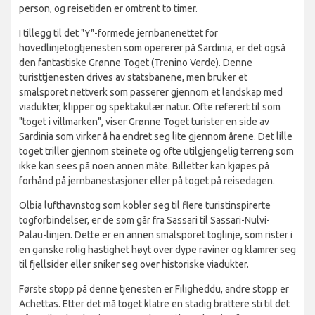
person, og reisetiden er omtrent to timer.
I tillegg til det "Y"-formede jernbanenettet for
hovedlinjetogtjenesten som opererer på Sardinia, er det også
den fantastiske Grønne Toget (Trenino Verde). Denne
turisttjenesten drives av statsbanene, men bruker et
smalsporet nettverk som passerer gjennom et landskap med
viadukter, klipper og spektakulær natur. Ofte referert til som
"toget i villmarken", viser Grønne Toget turister en side av
Sardinia som virker å ha endret seg lite gjennom årene. Det lille
toget triller gjennom steinete og ofte utilgjengelig terreng som
ikke kan sees på noen annen måte. Billetter kan kjøpes på
forhånd på jernbanestasjoner eller på toget på reisedagen.
Olbia lufthavnstog som kobler seg til flere turistinspirerte
togforbindelser, er de som går fra Sassari til Sassari-Nulvi-
Palau-linjen. Dette er en annen smalsporet toglinje, som rister i
en ganske rolig hastighet høyt over dype raviner og klamrer seg
til fjellsider eller sniker seg over historiske viadukter.
Første stopp på denne tjenesten er Filigheddu, andre stopp er
Achettas. Etter det må toget klatre en stadig brattere sti til det