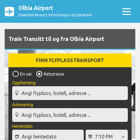
Olbia Airport
Essential Airport Informasjon og tjenester
Train Transitt til og fra Olbia Airport
FINN FLYPLASSTRANSPORT
En vei
Returreise
Opphenting
Avlevering
Hentedato