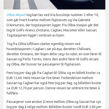
Olbia Airport
tog kan tas ved å ta busslinje nummer 2 eller 10,
som går hvert kvarter mellom flyplassen og Via Gabriele
D'Annunzio, der togstasjonen ligger. Fra Olbia stasjon går det
tog til Golfo Aranci, Oristano, Cagliari, Macomer eller Sassari.
Togstasjonen ligger i sentrum av byen.
Tog fra Olbia lufthavn starter egentlig reisen ved
hovedstasjonen i Cagliari i sør på øya, deretter Chillivani,
deretter Oristano, der linjen deler seg i to ruter, en som fører til
Sassari og Porto Torres, mens den andre fører til Golfo Arcani
og Olbia, der busser tar passasjerer til flyplassen.
Fem tog per dag går fra Cagliari til Olbia, og en billett koster ca.
EUR 13,60. Hele reisen tar fire timer. Forbindelsen mellom
Sassari og Cagliari har også fem tog per dag, og billetten koster
ca. EUR 12,70 per person. Denne reisen tar omtrent tre timer å
fullføre.
Passasjerer som ønsker å reise mellom Olbia og Sassari har syv
tog per dag å velge mellom. Billetten koster rundt EUR 5,90 per