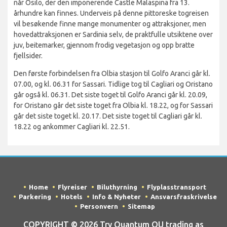
når Osilo, der den imponerende Castle Malaspina fra 13.
århundre kan finnes. Underveis på denne pittoreske togreisen
vil besøkende finne mange monumenter og attraksjoner, men
hovedattraksjonen er Sardinia selv, de praktfulle utsiktene over
juv, beitemarker, gjennom frodig vegetasjon og opp bratte
fjellsider.
Den første forbindelsen fra Olbia stasjon til Golfo Aranci går kl.
07.00, og kl. 06.31 for Sassari. Tidlige tog til Cagliari og Oristano
går også kl. 06.31. Det siste toget til Golfo Aranci går kl. 20.09,
for Oristano går det siste toget fra Olbia kl. 18.22, og for Sassari
går det siste toget kl. 20.17. Det siste toget til Cagliari går kl.
18.22 og ankommer Cagliari kl. 22.51.
Home
Flyreiser
Biluthyrning
Flyplasstransport
Parkering
Hotels
Info & Nyheter
Ansvarsfraskrivelse
Personvern
Sitemap
COPYRIGHT © 2026 Try Quantum OU trading as