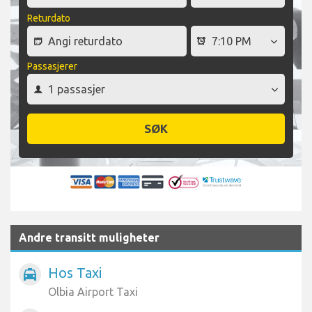
Returdato
Passasjerer
SØK
Andre transitt muligheter
Hos Taxi
local_taxi
Olbia Airport Taxi