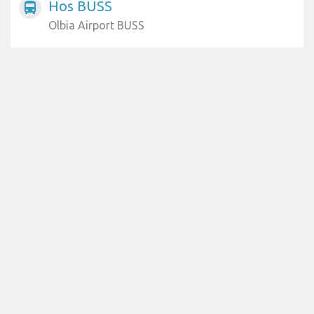
Hos BUSS
directions_bus
Olbia Airport BUSS