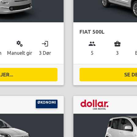
FIAT 500L
miscellaneous_services
login
group
business_center
n
Manuelt gir
3 Dør
5
3
ER...
SE D
ØKONOMI