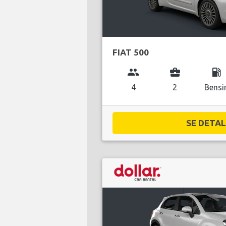
FIAT 500
group
business_center
local_gas_station
4
2
Bensi
SE DETALJ