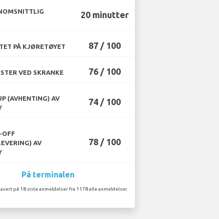
NOMSNITTLIG
20 minutter
87 / 100
TET PÅ KJØRETØYET
76 / 100
STER VED SKRANKE
UP (AVHENTING) AV
74 / 100
Y
-OFF
78 / 100
LEVERING) AV
Y
På terminalen
asert på 18 siste anmeldelser fra 1178 alle anmeldelser.