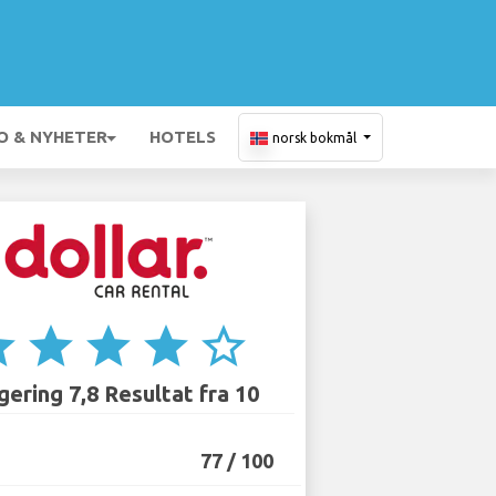
O & NYHETER
HOTELS
norsk bokmål
ar
star
star
star
star_border
ering 7,8 Resultat fra 10
77 / 100