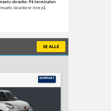
rmaets skranke: På terminalen
irmaets skranke er inne på
SE ALLE
KOMPAKT