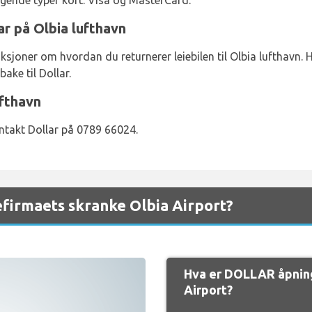
lgende typer kort: Visa og MasterCard.
ar på Olbia lufthavn
ksjoner om hvordan du returnerer leiebilen til Olbia lufthavn. H
bake til Dollar.
ufthavn
ntakt Dollar på 0789 66024.
firmaets skranke Olbia Airport?
Hva er DOLLAR åpning
Airport?