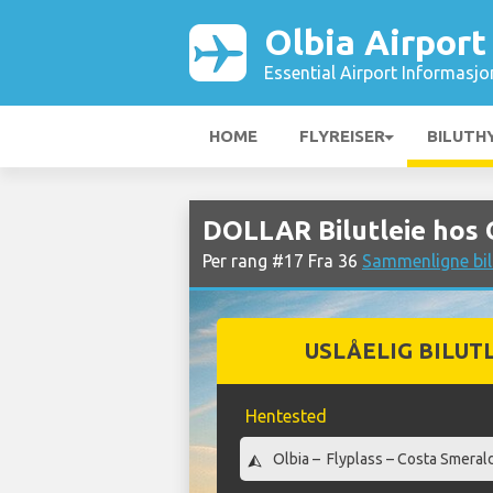
Olbia Airport
Essential Airport Informasjo
HOME
FLYREISER
BILUTH
DOLLAR Bilutleie hos 
Per rang #17 Fra 36
Sammenligne bilu
USLÅELIG BILUT
Hentested