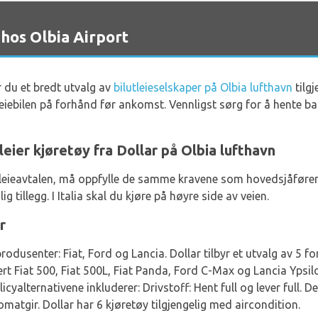
hos Olbia Airport
 du et bredt utvalg av
bilutleieselskaper på Olbia lufthavn
tilgj
 leiebilen på forhånd før ankomst. Vennligst sørg for å hente ba
leier kjøretøy fra Dollar på Olbia lufthavn
 i leieavtalen, må oppfylle de samme kravene som hovedsjåføren
g tillegg. I Italia skal du kjøre på høyre side av veien.
r
odusenter: Fiat, Ford og Lancia. Dollar tilbyr et utvalg av 5 fors
ert Fiat 500, Fiat 500L, Fiat Panda, Ford C-Max og Lancia Ypsil
licyalternativene inkluderer: Drivstoff: Hent full og lever full. De
matgir. Dollar har 6 kjøretøy tilgjengelig med aircondition.