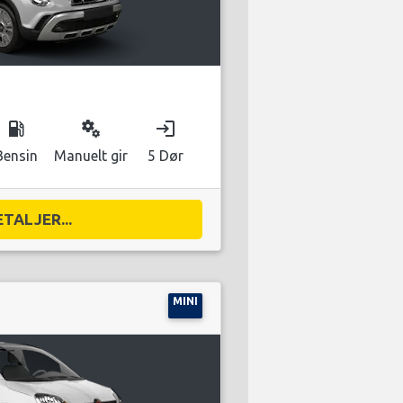
local_gas_station
miscellaneous_services
login
Bensin
Manuelt gir
5 Dør
ETALJER...
MINI