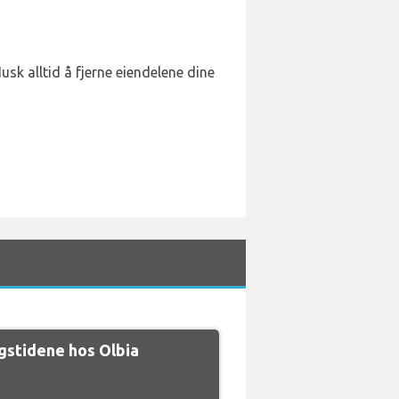
usk alltid å fjerne eiendelene dine
stidene hos Olbia