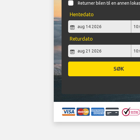
Returner bilen til en annen loka
Hentedato
Returdato
SØK