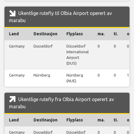
Ukentlige rutefly til Olbia Airport operert av
marabu
Land
Destinasjon
Flyplass
ma.
ti.
on.
Germany
Dusseldorf
Düsseldorf
0
0
0
International
Airport
(DUS)
Germany
Nürnberg
Nürnberg
0
0
1
(NUE)
Ukentlige rutefly fra Olbia Airport operert av
marabu
Land
Destinasjon
Flyplass
ma.
ti.
on.
Germany
Dusseldorf
Düsseldorf
0
0
0