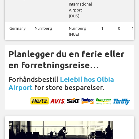
International
Airport
(DUS)
Germany
Nürnberg
Nürnberg
1
0
1
(NUE)
Planlegger du en ferie eller
en forretningsreise…
Forhåndsbestill
Leiebil hos Olbia
Airport
for store besparelser.