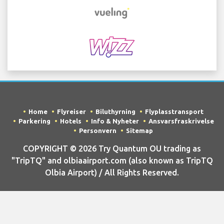
Home
Flyreiser
Biluthyrning
Flyplasstransport
Parkering
Hotels
Info & Nyheter
Ansvarsfraskrivelse
Personvern
Sitemap
COPYRIGHT © 2026 Try Quantum OU trading as
"TripTQ" and olbiaairport.com (also known as TripTQ
Olbia Airport) / All Rights Reserved.
ANSVARSFRASKRIVELSE - Dette er ikke det offisielle nettstedet til
Olbia Airport