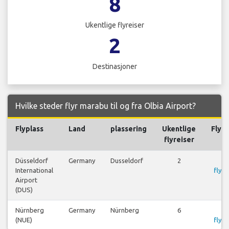
8
Ukentlige flyreiser
2
Destinasjoner
Hvilke steder flyr marabu til og fra Olbia Airport?
Flyplass
Land
plassering
Ukentlige
Flyre
flyreiser
Düsseldorf
Germany
Dusseldorf
2
S
International
flyre
Airport
(DUS)
Nürnberg
Germany
Nürnberg
6
S
(NUE)
flyre