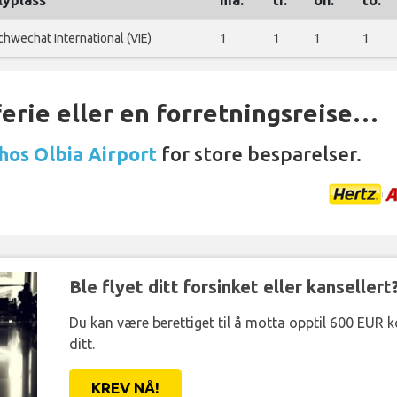
lyplass
ma.
ti.
on.
to.
chwechat International (VIE)
1
1
1
1
ferie eller en forretningsreise…
 hos Olbia Airport
for store besparelser.
Ble flyet ditt forsinket eller kansellert
Du kan være berettiget til å motta opptil 600 EUR 
ditt.
KREV NÅ!