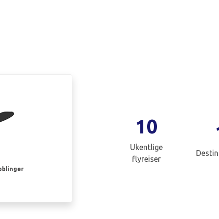
10
Ukentlige
Destin
flyreiser
oblinger