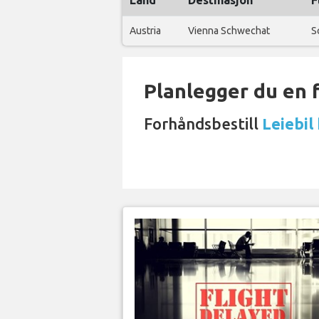
Land
Destinasjon
F
Austria
Vienna Schwechat
S
Planlegger du en 
Forhåndsbestill
Leiebil