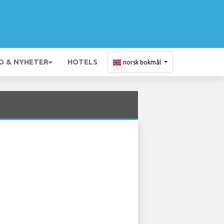
O & NYHETER
HOTELS
norsk bokmål