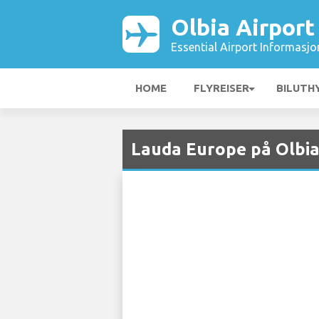
Olbia Airport
Essential Airport Informasjo
HOME
FLYREISER
BILUTH
Lauda Europe på Olbia