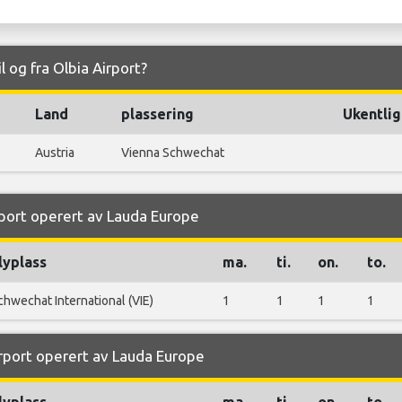
l og fra Olbia Airport?
Land
plassering
Ukentlig
Austria
Vienna Schwechat
irport operert av Lauda Europe
lyplass
ma.
ti.
on.
to.
chwechat International (VIE)
1
1
1
1
irport operert av Lauda Europe