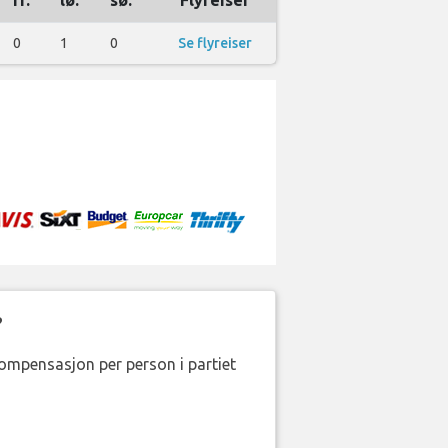
fr.
lø.
sø.
Flyreiser
0
1
0
Se flyreiser
?
kompensasjon per person i partiet