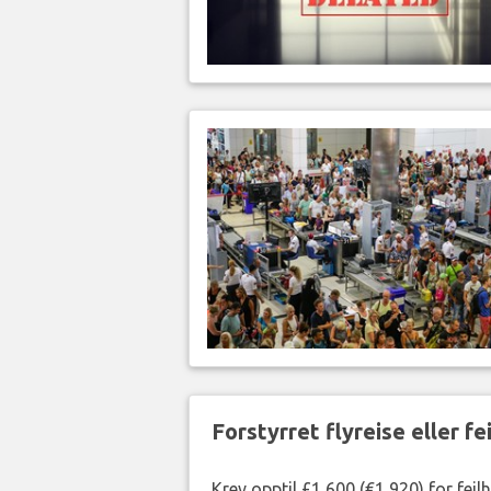
Forstyrret flyreise eller f
Krev opptil £1,600 (€1,920) for fei