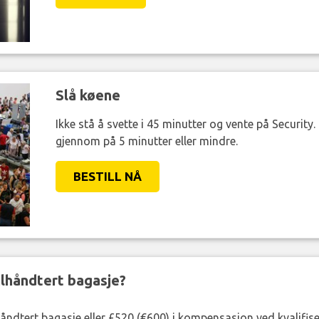
Slå køene
Ikke stå å svette i 45 minutter og vente på Security
gjennom på 5 minutter eller mindre.
BESTILL NÅ
eilhåndtert bagasje?
lhåndtert bagasje eller £520 (€600) i kompensasjon ved kvalifis