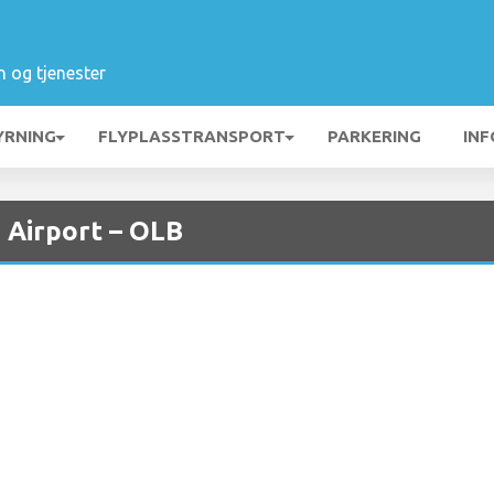
n og tjenester
YRNING
FLYPLASSTRANSPORT
PARKERING
INF
 Airport – OLB