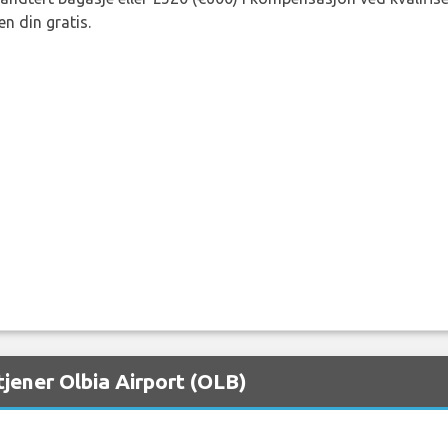
n din gratis.
jener Olbia Airport (OLB)