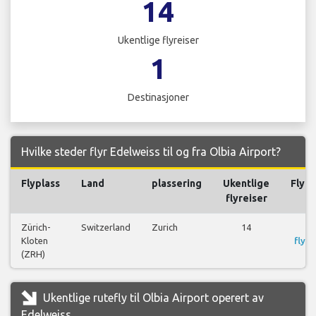
14
Ukentlige flyreiser
1
Destinasjoner
Hvilke steder flyr Edelweiss til og fra Olbia Airport?
Flyplass
Land
plassering
Ukentlige
Flyre
flyreiser
Zürich-
Switzerland
Zurich
14
S
Kloten
flyre
(ZRH)
Ukentlige rutefly til Olbia Airport operert av
Edelweiss