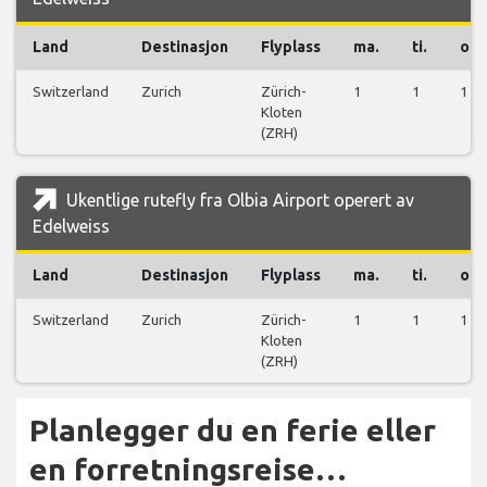
Land
Destinasjon
Flyplass
ma.
ti.
on.
Switzerland
Zurich
Zürich-
1
1
1
Kloten
(ZRH)
Ukentlige rutefly fra Olbia Airport operert av
Edelweiss
Land
Destinasjon
Flyplass
ma.
ti.
on.
Switzerland
Zurich
Zürich-
1
1
1
Kloten
(ZRH)
Planlegger du en ferie eller
en forretningsreise…