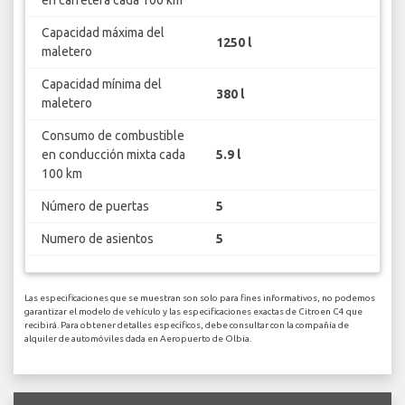
en carretera cada 100 km
Capacidad máxima del
1250 l
maletero
Capacidad mínima del
380 l
maletero
Consumo de combustible
en conducción mixta cada
5.9 l
100 km
Número de puertas
5
Numero de asientos
5
Las especificaciones que se muestran son solo para fines informativos, no podemos
garantizar el modelo de vehículo y las especificaciones exactas de Citroen C4 que
recibirá. Para obtener detalles específicos, debe consultar con la compañía de
alquiler de automóviles dada en Aeropuerto de Olbia.