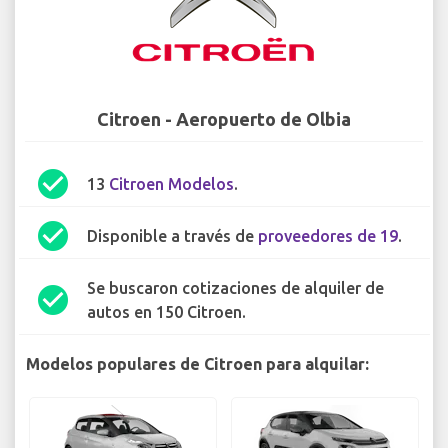
Citroen - Aeropuerto de Olbia
check_circle
13
Citroen Modelos
.
check_circle
Disponible a través de
proveedores de 19
.
Se buscaron cotizaciones de alquiler de
check_circle
autos en 150 Citroen.
Modelos populares de Citroen para alquilar: