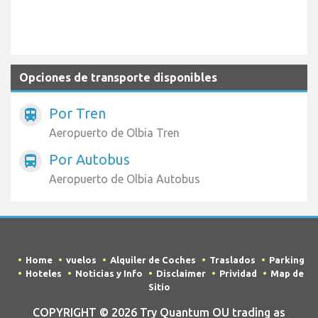
Opciones de transporte disponibles
Por Tren
train
Aeropuerto de Olbia Tren
Por Autobus
directions_bus
Aeropuerto de Olbia Autobus
Home
vuelos
Alquiler de Coches
Traslados
Parking
Hoteles
Noticias y Info
Disclaimer
Prividad
Map de
Sitio
COPYRIGHT © 2026 Try Quantum OU trading as