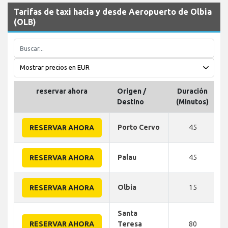
Tarifas de taxi hacia y desde Aeropuerto de Olbia
(OLB)
reservar ahora
Origen /
Duración
D
Destino
(Minutos)
Porto Cervo
45
RESERVAR AHORA
Palau
45
RESERVAR AHORA
Olbia
15
RESERVAR AHORA
Santa
RESERVAR AHORA
Teresa
80