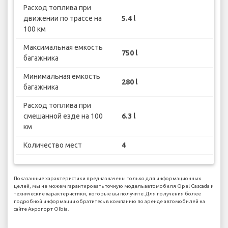
Расход топлива при
движении по трассе на
5.4 l
100 км
Максимальная емкость
750 l
багажника
Минимальная емкость
280 l
багажника
Расход топлива при
смешанной езде на 100
6.3 l
км
Количество мест
4
Показанные характеристики предназначены только для информационных
целей, мы не можем гарантировать точную модель автомобиля Opel Cascada и
технические характеристики, которые вы получите. Для получения более
подробной информации обратитесь в компанию по аренде автомобилей на
сайте Аэропорт Olbia.