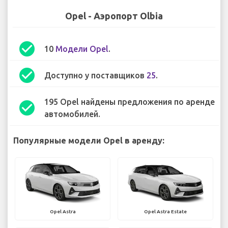
Opel - Аэропорт Olbia
check_circle
10
Модели Opel
.
check_circle
Доступно у поставщиков
25
.
195 Opel найдены предложения по аренде
check_circle
автомобилей.
Популярные модели Opel в аренду:
Opel Astra
Opel Astra Estate