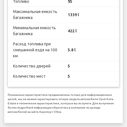
Топливо
95
Максимальная емкость
1339 l
багажника
Минимальная емкость
422 l
багажника
Расход топлива при
смешанной езде на 100
5.8 l
км
Количество дверей
5
Количество мест
5
Показанные характеристики предназначены только для информационных
целей, мы не можем гарантировать точную модель автомобиля Opel Astra
Estate и технические характеристики, которые вы получите. Для получения
более подробной информации обратитесь в компанию по аренде
автомобилей на сайте Аэропорт Olbia.