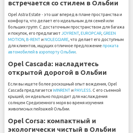
встречается со стилем в Ольбии
Opel Astra Estate - это шаг вперед в плане пространства и
комфорта, что делает его идеальным для семей или
больших групп. С достаточным пространством для багажа
и покупок, его предлагают
JOYRENT
,
EUROPCAR
,
GREEN
MOTION
,
B-RENT
и
NOLEGGIARE
, что делает его доступным
для клиентов, ищущих отличное предложение
проката
автомобилей в аэропорту Ольбии
.
Opel Cascada: насладитесь
открытой дорогой в Ольбии
Если вы ищете более роскошный опыт вождения, Opel
Cascada предлагается
WINRENT
и
PAYLESS
. С его съемной
крышей, он идеально подходит для наслаждения
солнцем Средиземного моря во время изучения
живописных пейзажей Ольбии.
Opel Corsa: компактный и
экологически чистый в Ольбии