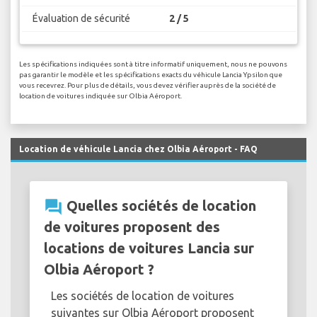
Évaluation de sécurité
2 / 5
Les spécifications indiquées sont à titre informatif uniquement, nous ne pouvons
pas garantir le modèle et les spécifications exacts du véhicule Lancia Ypsilon que
vous recevrez. Pour plus de détails, vous devez vérifier auprès de la société de
location de voitures indiquée sur Olbia Aéroport.
Location de véhicule Lancia chez Olbia Aéroport - FAQ
question_answer
Quelles sociétés de location
de voitures proposent des
locations de voitures Lancia sur
Olbia Aéroport ?
Les sociétés de location de voitures
suivantes sur Olbia Aéroport proposent