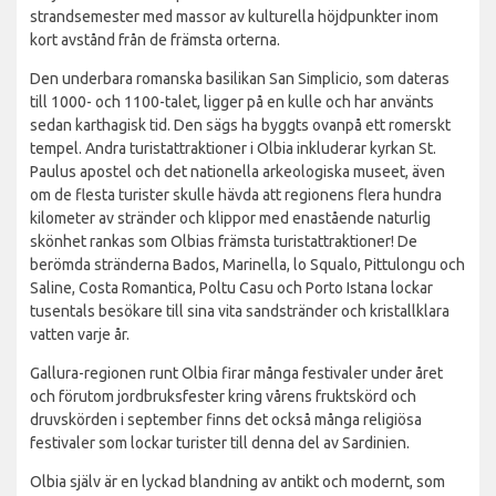
strandsemester med massor av kulturella höjdpunkter inom
kort avstånd från de främsta orterna.
Den underbara romanska basilikan San Simplicio, som dateras
till 1000- och 1100-talet, ligger på en kulle och har använts
sedan karthagisk tid. Den sägs ha byggts ovanpå ett romerskt
tempel. Andra turistattraktioner i Olbia inkluderar kyrkan St.
Paulus apostel och det nationella arkeologiska museet, även
om de flesta turister skulle hävda att regionens flera hundra
kilometer av stränder och klippor med enastående naturlig
skönhet rankas som Olbias främsta turistattraktioner! De
berömda stränderna Bados, Marinella, lo Squalo, Pittulongu och
Saline, Costa Romantica, Poltu Casu och Porto Istana lockar
tusentals besökare till sina vita sandstränder och kristallklara
vatten varje år.
Gallura-regionen runt Olbia firar många festivaler under året
och förutom jordbruksfester kring vårens fruktskörd och
druvskörden i september finns det också många religiösa
festivaler som lockar turister till denna del av Sardinien.
Olbia själv är en lyckad blandning av antikt och modernt, som