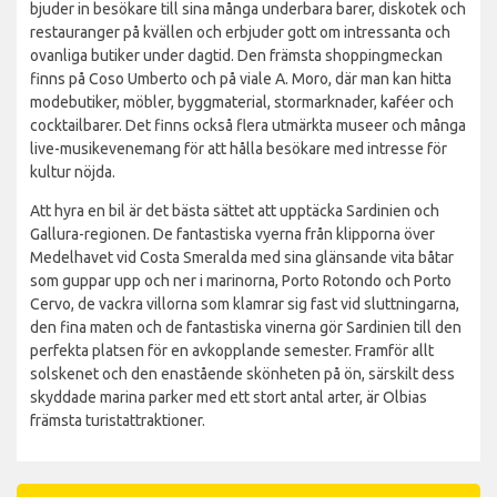
bjuder in besökare till sina många underbara barer, diskotek och
restauranger på kvällen och erbjuder gott om intressanta och
ovanliga butiker under dagtid. Den främsta shoppingmeckan
finns på Coso Umberto och på viale A. Moro, där man kan hitta
modebutiker, möbler, byggmaterial, stormarknader, kaféer och
cocktailbarer. Det finns också flera utmärkta museer och många
live-musikevenemang för att hålla besökare med intresse för
kultur nöjda.
Att hyra en bil är det bästa sättet att upptäcka Sardinien och
Gallura-regionen. De fantastiska vyerna från klipporna över
Medelhavet vid Costa Smeralda med sina glänsande vita båtar
som guppar upp och ner i marinorna, Porto Rotondo och Porto
Cervo, de vackra villorna som klamrar sig fast vid sluttningarna,
den fina maten och de fantastiska vinerna gör Sardinien till den
perfekta platsen för en avkopplande semester. Framför allt
solskenet och den enastående skönheten på ön, särskilt dess
skyddade marina parker med ett stort antal arter, är Olbias
främsta turistattraktioner.