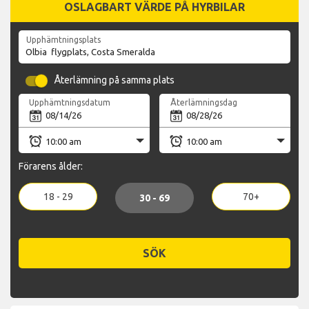
OSLAGBART VÄRDE PÅ HYRBILAR
Upphämtningsplats
Återlämning på samma plats
Upphämtningsdatum
Återlämningsdag
Förarens ålder:
18 - 29
70+
30 - 69
SÖK