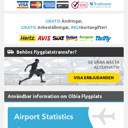
GRATIS
Ändringar,
GRATIS
Avbeställningar,
INGA
kortavgifter!
airport_shuttle
Behövs flygplatstrannsfer?
SE VÅRA BÄSTA
ALTERNATIV
VISA ERBJUDANDEN
Användbar information om Olbia Flygplats