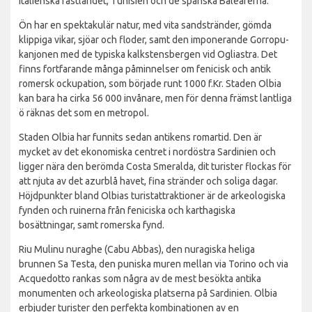
italienska fastlandet, Tunisien och de spanska Balearerna.
Ön har en spektakulär natur, med vita sandstränder, gömda
klippiga vikar, sjöar och floder, samt den imponerande Gorropu-
kanjonen med de typiska kalkstensbergen vid Ogliastra. Det
finns fortfarande många påminnelser om fenicisk och antik
romersk ockupation, som började runt 1000 f.Kr. Staden Olbia
kan bara ha cirka 56 000 invånare, men för denna främst lantliga
ö räknas det som en metropol.
Staden Olbia har funnits sedan antikens romartid. Den är
mycket av det ekonomiska centret i nordöstra Sardinien och
ligger nära den berömda Costa Smeralda, dit turister flockas för
att njuta av det azurblå havet, fina stränder och soliga dagar.
Höjdpunkter bland Olbias turistattraktioner är de arkeologiska
fynden och ruinerna från feniciska och karthagiska
bosättningar, samt romerska fynd.
Riu Mulinu nuraghe (Cabu Abbas), den nuragiska heliga
brunnen Sa Testa, den puniska muren mellan via Torino och via
Acquedotto rankas som några av de mest besökta antika
monumenten och arkeologiska platserna på Sardinien. Olbia
erbjuder turister den perfekta kombinationen av en