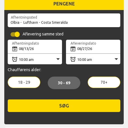
PENGENE
Afhentningssted
Aflevering samme sted
Afhentningsdato
Afleveringsdato
Chaufførens alder:
18 - 29
70+
30 - 69
SØG