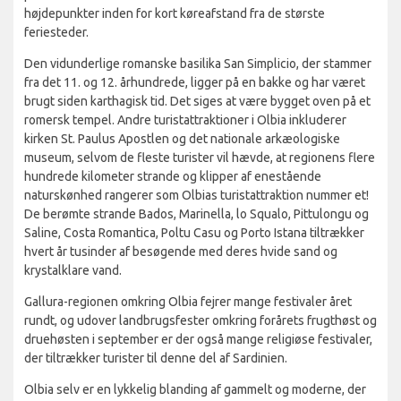
højdepunkter inden for kort køreafstand fra de største
feriesteder.
Den vidunderlige romanske basilika San Simplicio, der stammer
fra det 11. og 12. århundrede, ligger på en bakke og har været
brugt siden karthagisk tid. Det siges at være bygget oven på et
romersk tempel. Andre turistattraktioner i Olbia inkluderer
kirken St. Paulus Apostlen og det nationale arkæologiske
museum, selvom de fleste turister vil hævde, at regionens flere
hundrede kilometer strande og klipper af enestående
naturskønhed rangerer som Olbias turistattraktion nummer et!
De berømte strande Bados, Marinella, lo Squalo, Pittulongu og
Saline, Costa Romantica, Poltu Casu og Porto Istana tiltrækker
hvert år tusinder af besøgende med deres hvide sand og
krystalklare vand.
Gallura-regionen omkring Olbia fejrer mange festivaler året
rundt, og udover landbrugsfester omkring forårets frugthøst og
druehøsten i september er der også mange religiøse festivaler,
der tiltrækker turister til denne del af Sardinien.
Olbia selv er en lykkelig blanding af gammelt og moderne, der