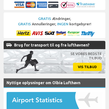
GRATIS
Ændringer,
GRATIS
Annulleringer,
INGEN
kortgebyrer!
airport_shuttle
Brug for transport til og fra lufthavnen?
SE VORES BEDSTE
TILBUD
VIS TILBUD
Nyttige oplysninger om Olbia Lufthavn