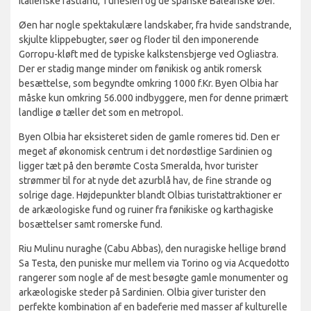
italienske fastland, Tunesien og de spanske Baleariske Øer.
Øen har nogle spektakulære landskaber, fra hvide sandstrande,
skjulte klippebugter, søer og floder til den imponerende
Gorropu-kløft med de typiske kalkstensbjerge ved Ogliastra.
Der er stadig mange minder om fønikisk og antik romersk
besættelse, som begyndte omkring 1000 f.Kr. Byen Olbia har
måske kun omkring 56.000 indbyggere, men for denne primært
landlige ø tæller det som en metropol.
Byen Olbia har eksisteret siden de gamle romeres tid. Den er
meget af økonomisk centrum i det nordøstlige Sardinien og
ligger tæt på den berømte Costa Smeralda, hvor turister
strømmer til for at nyde det azurblå hav, de fine strande og
solrige dage. Højdepunkter blandt Olbias turistattraktioner er
de arkæologiske fund og ruiner fra fønikiske og karthagiske
bosættelser samt romerske fund.
Riu Mulinu nuraghe (Cabu Abbas), den nuragiske hellige brønd
Sa Testa, den puniske mur mellem via Torino og via Acquedotto
rangerer som nogle af de mest besøgte gamle monumenter og
arkæologiske steder på Sardinien. Olbia giver turister den
perfekte kombination af en badeferie med masser af kulturelle