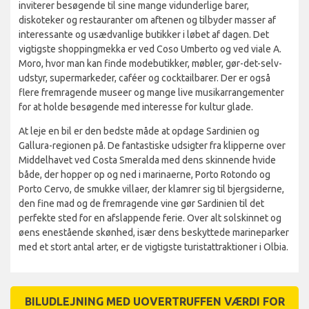
inviterer besøgende til sine mange vidunderlige barer,
diskoteker og restauranter om aftenen og tilbyder masser af
interessante og usædvanlige butikker i løbet af dagen. Det
vigtigste shoppingmekka er ved Coso Umberto og ved viale A.
Moro, hvor man kan finde modebutikker, møbler, gør-det-selv-
udstyr, supermarkeder, caféer og cocktailbarer. Der er også
flere fremragende museer og mange live musikarrangementer
for at holde besøgende med interesse for kultur glade.
At leje en bil er den bedste måde at opdage Sardinien og
Gallura-regionen på. De fantastiske udsigter fra klipperne over
Middelhavet ved Costa Smeralda med dens skinnende hvide
både, der hopper op og ned i marinaerne, Porto Rotondo og
Porto Cervo, de smukke villaer, der klamrer sig til bjergsiderne,
den fine mad og de fremragende vine gør Sardinien til det
perfekte sted for en afslappende ferie. Over alt solskinnet og
øens enestående skønhed, især dens beskyttede marineparker
med et stort antal arter, er de vigtigste turistattraktioner i Olbia.
BILUDLEJNING MED UOVERTRUFFEN VÆRDI FOR